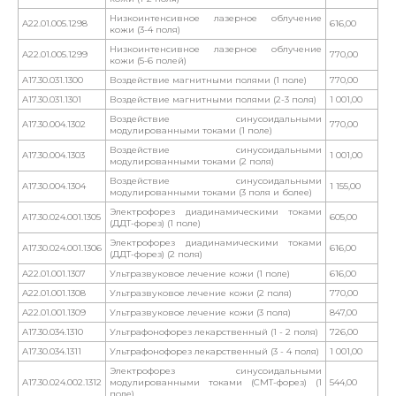
Низкоинтенсивное лазерное облучение
A22.01.005.1298
616,00
кожи (3-4 поля)
Низкоинтенсивное лазерное облучение
A22.01.005.1299
770,00
кожи (5-6 полей)
A17.30.031.1300
Воздействие магнитными полями (1 поле)
770,00
A17.30.031.1301
Воздействие магнитными полями (2-3 поля)
1 001,00
Воздействие синусоидальными
A17.30.004.1302
770,00
модулированными токами (1 поле)
Воздействие синусоидальными
A17.30.004.1303
1 001,00
модулированными токами (2 поля)
Воздействие синусоидальными
A17.30.004.1304
1 155,00
модулированными токами (3 поля и более)
Электрофорез диадинамическими токами
A17.30.024.001.1305
605,00
(ДДТ-форез) (1 поле)
Электрофорез диадинамическими токами
A17.30.024.001.1306
616,00
(ДДТ-форез) (2 поля)
A22.01.001.1307
Ультразвуковое лечение кожи (1 поле)
616,00
A22.01.001.1308
Ультразвуковое лечение кожи (2 поля)
770,00
A22.01.001.1309
Ультразвуковое лечение кожи (3 поля)
847,00
A17.30.034.1310
Ультрафонофорез лекарственный (1 - 2 поля)
726,00
A17.30.034.1311
Ультрафонофорез лекарственный (3 - 4 поля)
1 001,00
Электрофорез синусоидальными
A17.30.024.002.1312
модулированными токами (СМТ-форез) (1
544,00
поле)