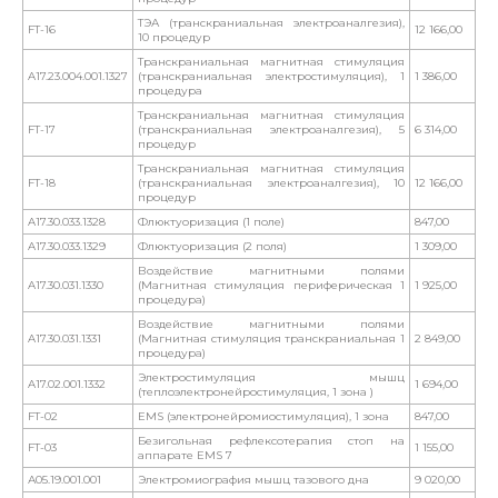
ТЭА (транскраниальная электроаналгезия),
FT-16
12 166,00
10 процедур
Транскраниальная магнитная стимуляция
A17.23.004.001.1327
(транскраниальная электростимуляция), 1
1 386,00
процедура
Транскраниальная магнитная стимуляция
FT-17
(транскраниальная электроаналгезия), 5
6 314,00
процедур
Транскраниальная магнитная стимуляция
FT-18
(транскраниальная электроаналгезия), 10
12 166,00
процедур
A17.30.033.1328
Флюктуоризация (1 поле)
847,00
A17.30.033.1329
Флюктуоризация (2 поля)
1 309,00
Воздействие магнитными полями
A17.30.031.1330
(Магнитная стимуляция периферическая 1
1 925,00
процедура)
Воздействие магнитными полями
A17.30.031.1331
(Магнитная стимуляция транскраниальная 1
2 849,00
процедура)
Электростимуляция мышц
A17.02.001.1332
1 694,00
(теплоэлектронейростимуляция, 1 зона )
FT-02
EMS (электронейромиостимуляция), 1 зона
847,00
Безигольная рефлексотерапия стоп на
FT-03
1 155,00
аппарате EMS 7
А05.19.001.001
Электромиография мышц тазового дна
9 020,00