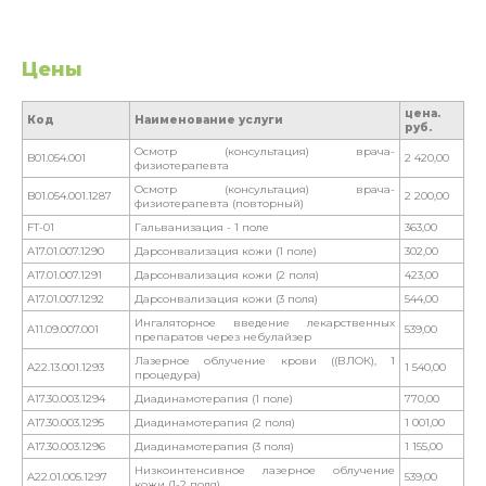
Цены
цена.
Код
Наименование услуги
руб.
Осмотр (консультация) врача-
B01.054.001
2 420,00
физиотерапевта
Осмотр (консультация) врача-
B01.054.001.1287
2 200,00
физиотерапевта (повторный)
FT-01
Гальванизация - 1 поле
363,00
A17.01.007.1290
Дарсонвализация кожи (1 поле)
302,00
A17.01.007.1291
Дарсонвализация кожи (2 поля)
423,00
A17.01.007.1292
Дарсонвализация кожи (3 поля)
544,00
Ингаляторное введение лекарственных
A11.09.007.001
539,00
препаратов через небулайзер
Лазерное облучение крови ((ВЛОК), 1
A22.13.001.1293
1 540,00
процедура)
A17.30.003.1294
Диадинамотерапия (1 поле)
770,00
A17.30.003.1295
Диадинамотерапия (2 поля)
1 001,00
A17.30.003.1296
Диадинамотерапия (3 поля)
1 155,00
Низкоинтенсивное лазерное облучение
A22.01.005.1297
539,00
кожи (1-2 поля)