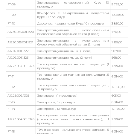
Электрофорез лекарственный Курс 10
FT-08
5 775,00
процедур
Фонофорез с лекарственным веществом
FT-09
10 318,00
Курс 10 процедур
FT-10
Дарсонвализация кожи Курс 10 процедур
3 850,00
Электростимуляция с использованием
A17.30.035.001.1320
770,00
биологической обратной связи (1 поле)
Электростимуляция с использованием
A17.30.035.001.1321
1 155,00
биологической обратной связи (2 поля)
A17.02.001.1322
Электростимуляция мышц (1 поле)
907,00
A17.02.001.1323
Электростимуляция мышц (2 поля)
968,00
Транскраниальная магнитная стимуляция (1
A17.23.004.001.1324
1 386,00
процедура)
Транскраниальная магнитная стимуляция , 5
FT-11
6 314,00
процедур
Транскраниальная магнитная стимуляция ,
FT-12
12 166,00
10 процедур
A17.29.002.1325
Электросон (1 процедура)
605,00
FT-13
Электросон, 5 процедур
6 314,00
FT-14
Электросон, 10 процедур
12 166,00
Транскраниальная магнитная стимуляция
A17.23.004.001.1326
(транскраниальная электроаналгезия), 1
1 386,00
процедура
ТЭА (транскраниальная электроаналгезия), 5
FT-15
6 314,00
процедур