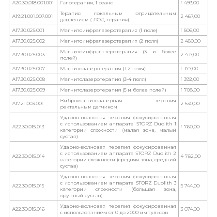
А20.30.018.001.001
Галотерапия, 1 сеанс
1 493,00
Терапия локальным отрицательным
А19.21.001.007.001
2 467,00
давлением ( ЛОД-терапия)
А17.30.025.001
Магнитоинфралазеротерапия (1 поле)
1 506,00
А17.30.025.002
Магнитоинфралазеротерапия (2 поля)
2 480,00
Магнитоинфралазеротерапия (3 и более
А17.30.025.003
2 417,00
полей)
А17.30.025.007
Магнитолазеротерапия (1-2 поля)
1 177,00
А17.30.025.008
Магнитолазеротерапия (3-4 поля)
1 392,00
А17.30.025.009
Магнитолазеротерапия (5 и более полей)
1 708,00
Вибромагнитолазерная терапия
А17.21.003.001
2 530,00
ректальным датчиком
Ударно-волновая терапия фокусированная
с использованием аппарата STORZ Duolith 1
А22.30.015.013
1 760,00
категории сложности (малая зона, малый
сустав)
Ударно-волновая терапия фокусированная
с использованием аппарата STORZ Duolith 2
А22.30.015.014
4 782,00
категории сложности (средняя зона, средний
сустав)
Ударно-волновая терапия фокусированная
с использованием аппарата STORZ Duolith 3
А22.30.015.015
5 744,00
категории сложности (большая зона,
крупный сустав)
Ударно-волновая терапия фокусированная
А22.30.015.016
3 074,00
с использованием от 0 до 2000 импульсов