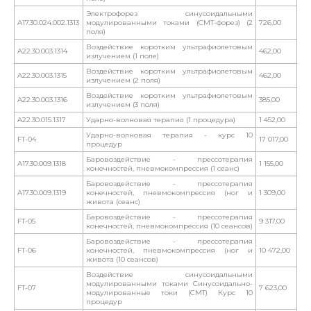
Электрофорез синусоидальными
A17.30.024.002.1313
модулированными токами (СМТ-форез) (2
726,00
поля)
Воздействие коротким ультрафиолетовым
A22.30.003.1314
462,00
излучением (1 поле)
Воздействие коротким ультрафиолетовым
A22.30.003.1315
462,00
излучением (2 поля)
Воздействие коротким ультрафиолетовым
A22.30.003.1316
385,00
излучением (3 поля)
A22.30.015.1317
Ударно-волновая терапия (1 процедура)
1 452,00
Ударно-волновая терапия - курс 10
FT-04
17 017,00
процедур
Баровоздействие - прессотерапия
A17.30.009.1318
1 155,00
конечностей, пневмокомпрессия (1 сеанс)
Баровоздействие - прессотерапия
A17.30.009.1319
конечностей, пневмокомпрессия (ног и
1 309,00
живота (сеанс)
Баровоздействие - прессотерапия
FT-05
9 317,00
конечностей, пневмокомпрессия (10 сеансов)
Баровоздействие - прессотерапия
FT-06
конечностей, пневмокомпрессия (ног и
10 472,00
живота (10 сеансов)
Воздействие синусоидальными
модулированными токами Синусоидально-
FT-07
7 623,00
модулированные токи (СМТ) Курс 10
процедур