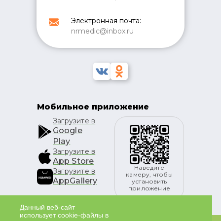
Электронная почта:
nrmedic@inbox.ru
Мобильное приложение
Загрузите в
Google
Play
Загрузите в
App Store
Наведите
Загрузите в
камеру, чтобы
AppGallery
установить
приложение
Данный веб-сайт
использует cookie-файлы в