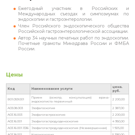
Ежегодный участник в Российских и
Международных съездах и симпозиумах по
эндоскопии и гастроэнтерологии.
Член Российского эндоскопического общества
Российской гастроэнтерологической ассоциации.
Автор 34 научных печатных работ по эндоскопии.
Почетные грамоты Минздрава России и ФМБА
России.
Цены
цена.
Код
Наименование услуги
руб.
Прием (осмотр, консультация) врача-
В01.059.001
2 200,00
эндоскописта первичный
A03.08.003
Эзофагоскопия
2 387,00
A03.16.003
Эзофагогастроскопия
2 200,00
A03.16.001
Эзофагогастродуоденоскопия
4 950,00
A03.16.001.1336
Эзофагогастродуоденоскопия (Незавершенная)
1 925,00
A03.18.001
Колоноскопия
5 390,00