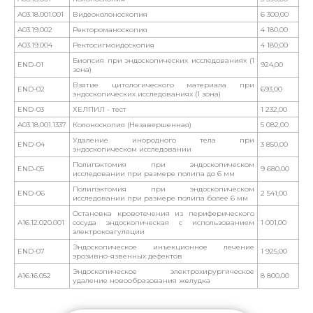
А03.18.001.001
Видеоколоноскопия
6 300,00
A03.19.002
Ректороманоскопия
4 180,00
A03.19.004
Ректосигмоидоскопия
4 180,00
Биопсия при эндоскопических исследованиях (1
END-01
924,00
зона)
Взятие цитологического материала при
END-02
693,00
эндоскопических исследованиях (1 зона)
END-03
ХЕЛПИЛ - тест
1 232,00
A03.18.001.1337
Колоноскопия (Незавершенная)
5 082,00
Удаление инородного тела при
END-04
3 850,00
эндоскопическом исследовании
Полипэктомия при эндоскопическом
END-05
9 680,00
исследовании при размере полипа до 6 мм
Полипэктомия при эндоскопическом
END-06
2 541,00
исследовании при размере полипа более 6 мм
Остановка кровотечения из периферического
A16.12.020.001
сосуда эндоскопическая с использованием
1 001,00
электрокоагуляции
Эндоскопическое инъекционное лечение
END-07
1 925,00
эрозивно-язвенных дефектов
Эндоскопическое электрохирургическое
А16.16.052
8 800,00
удаление новообразования желудка