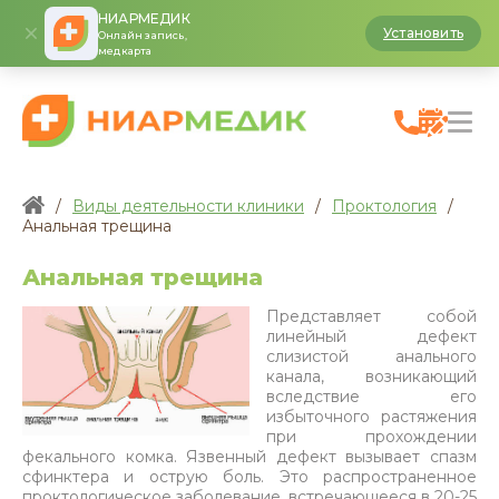
НИАРМЕДИК
Установить
Онлайн запись,
медкарта
/
Виды деятельности клиники
/
Проктология
/
Анальная трещина
Анальная трещина
Представляет собой
линейный дефект
слизистой анального
канала, возникающий
вследствие его
избыточного растяжения
при прохождении
фекального комка. Язвенный дефект вызывает спазм
сфинктера и острую боль. Это распространенное
проктологическое заболевание, встречающееся в 20-25