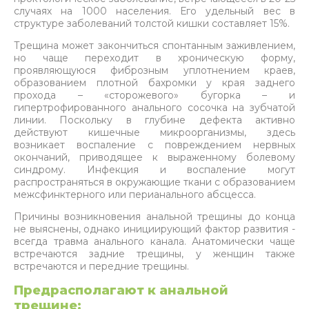
случаях на 1000 населения. Его удельный вес в
структуре заболеваний толстой кишки составляет 15%.
Трещина может закончиться спонтанным заживлением,
но чаще переходит в хроническую форму,
проявляющуюся фиброзным уплотнением краев,
образованием плотной бахромки у края заднего
прохода – «сторожевого» бугорка – и
гипертрофированного анального сосочка на зубчатой
линии. Поскольку в глубине дефекта активно
действуют кишечные микроорганизмы, здесь
возникает воспаление с повреждением нервных
окончаний, приводящее к выраженному болевому
синдрому. Инфекция и воспаление могут
распространяться в окружающие ткани с образованием
межсфинктерного или перианального абсцесса.
Причины возникновения анальной трещины до конца
не выяснены, однако инициирующий фактор развития -
всегда травма анального канала. Анатомически чаще
встречаются задние трещины, у женщин также
встречаются и передние трещины.
Предрасполагают к анальной
трещине: