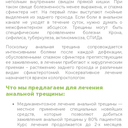
неполным внутренним свищом прямой кишки. При
таком свище болезненность менее выражена, и спазма
сфинктера нет. На первый план выступают гнойные
выделения из заднего прохода. Если боли в анальном
канале не уходят в течение суток, нужно думать о
межсфинктерном абсцессе. Трещины могут быть
специфическим проявлением болезни Крона,
сифилиса, туберкулеза, актиномикоза, СПИДа.
Поскольку анальная трещина сопровождается
интенсивными болями после каждой дефекации,
обусловленными спазмом сфинктера препятствующим
ее заживлению, в лечении прибегают к хирургическим
приемам – растяжению заднего прохода и различным
видам сфинктеротомий. Консервативное лечение
назначается врачом колопроктологом.
Что мы предлагаем для лечения
анальной трещины:
Медикаментозное лечение анальной трещины —
местное применение специальных новейших
средств, которые позволяют добиться
заживления анальной трещины у 80% пациентов.
Курс лечения продолжается до 2-х месяцев.