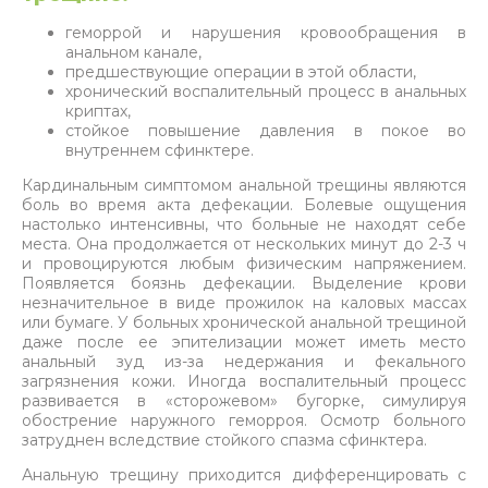
геморрой и нарушения кровообращения в
анальном канале,
предшествующие операции в этой области,
хронический воспалительный процесс в анальных
криптах,
стойкое повышение давления в покое во
внутреннем сфинктере.
Кардинальным симптомом анальной трещины являются
боль во время акта дефекации. Болевые ощущения
настолько интенсивны, что больные не находят себе
места. Она продолжается от нескольких минут до 2-3 ч
и провоцируются любым физическим напряжением.
Появляется боязнь дефекации. Выделение крови
незначительное в виде прожилок на каловых массах
или бумаге. У больных хронической анальной трещиной
даже после ее эпителизации может иметь место
анальный зуд из-за недержания и фекального
загрязнения кожи. Иногда воспалительный процесс
развивается в «сторожевом» бугорке, симулируя
обострение наружного геморроя. Осмотр больного
затруднен вследствие стойкого спазма сфинктера.
Анальную трещину приходится дифференцировать с