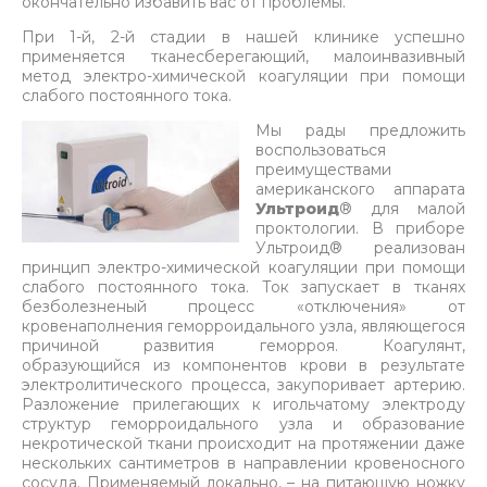
окончательно избавить вас от проблемы.
При 1-й, 2-й стадии в нашей клинике успешно
применяется тканесберегающий, малоинвазивный
метод электро-химической коагуляции при помощи
слабого постоянного тока.
Мы рады предложить
воспользоваться
преимуществами
американского аппарата
Ультроид
® для малой
проктологии. В приборе
Ультроид® реализован
принцип электро-химической коагуляции при помощи
слабого постоянного тока. Ток запускает в тканях
безболезненый процесс «отключения» от
кровенаполнения геморроидального узла, являющегося
причиной развития геморроя. Коагулянт,
образующийся из компонентов крови в результате
электролитического процесса, закупоривает артерию.
Разложение прилегающих к игольчатому электроду
структур геморроидального узла и образование
некротической ткани происходит на протяжении даже
нескольких сантиметров в направлении кровеносного
сосуда. Применяемый локально, – на питающую ножку