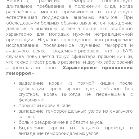
Вероятно, развитию геморроя способствует
длительное пребывание в положении сидя, когда
расслаблены мышцы промежности и отсутствует
естественная поддержка анальных валиков. При
обследовании больных обычно выявляется повышение
давления в анальном канале в покое, это особенно
характерно для молодых мужчин нетрадиционной
ориентации. Недавно проведенное контролируемое
исследование, посвященное изучению геморроя и
анального секса, продемонстрировало, что в 87%
случаев повышается тонус сфинктера прямой кишки,
что также играет роль в развитии и других заболеваний
аноректальной зоны.
Характерные проявления
геморроя
–
выделение крови из прямой кишки после
дефекации (кровь яркого цвета, обычно без
сгустков, кровь никогда не перемешана с
фекалиями);
прожилки крови в кале;
выпадение геморроидальных узлов из анального
канала;
боль и раздражение в области ануса.
Выделение крови из заднего прохода и
выпадение геморроидальных узлов