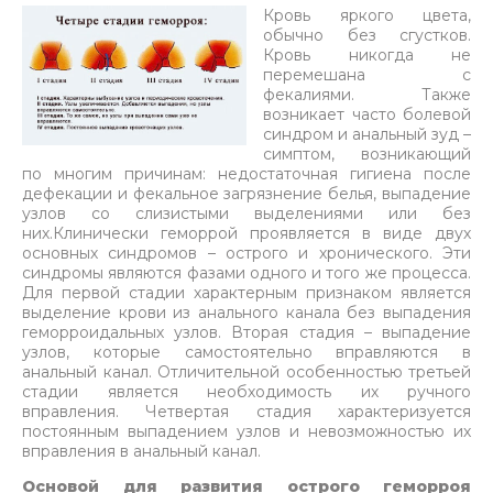
Кровь яркого цвета,
обычно без сгустков.
Кровь никогда не
перемешана с
фекалиями. Также
возникает часто болевой
синдром и анальный зуд –
симптом, возникающий
по многим причинам: недостаточная гигиена после
дефекации и фекальное загрязнение белья, выпадение
узлов со слизистыми выделениями или без
них.Клинически геморрой проявляется в виде двух
основных синдромов – острого и хронического. Эти
синдромы являются фазами одного и того же процесса.
Для первой стадии характерным признаком является
выделение крови из анального канала без выпадения
геморроидальных узлов. Вторая стадия – выпадение
узлов, которые самостоятельно вправляются в
анальный канал. Отличительной особенностью третьей
стадии является необходимость их ручного
вправления. Четвертая стадия характеризуется
постоянным выпадением узлов и невозможностью их
вправления в анальный канал.
Основой для развития острого геморроя