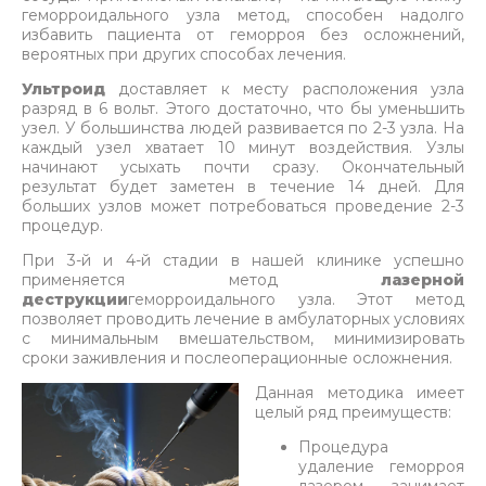
геморроидального узла метод, способен надолго
избавить пациента от геморроя без осложнений,
вероятных при других способах лечения.
Ультроид
доставляет к месту расположения узла
разряд в 6 вольт. Этого достаточно, что бы уменьшить
узел. У большинства людей развивается по 2-3 узла. На
каждый узел хватает 10 минут воздействия. Узлы
начинают усыхать почти сразу. Окончательный
результат будет заметен в течение 14 дней. Для
больших узлов может потребоваться проведение 2-3
процедур.
При 3-й и 4-й стадии в нашей клинике успешно
применяется метод
лазерной
деструкции
геморроидального узла. Этот метод
позволяет проводить лечение в амбулаторных условиях
с минимальным вмешательством, минимизировать
сроки заживления и послеоперационные осложнения.
Данная методика имеет
целый ряд преимуществ:
Процедура
удаление геморроя