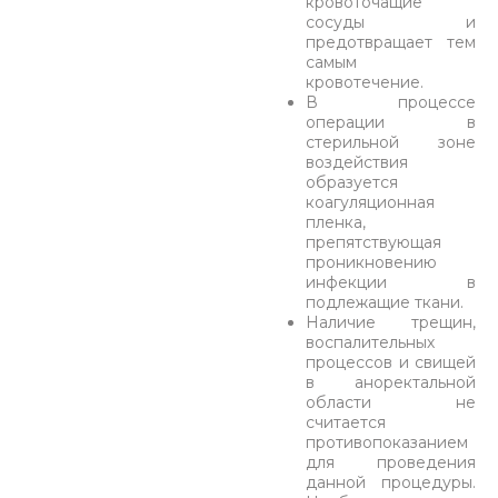
кровоточащие
сосуды и
предотвращает тем
самым
кровотечение.
В процессе
операции в
стерильной зоне
воздействия
образуется
коагуляционная
пленка,
препятствующая
проникновению
инфекции в
подлежащие ткани.
Наличие трещин,
воспалительных
процессов и свищей
в аноректальной
области не
считается
противопоказанием
для проведения
данной процедуры.