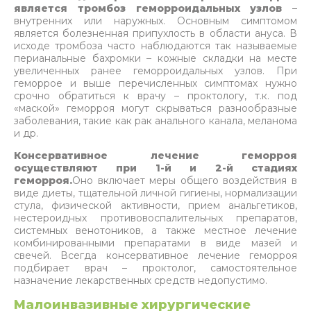
является тромбоз геморроидальных узлов
–
внутренних или наружных. Основным симптомом
является болезненная припухлость в области ануса. В
исходе тромбоза часто наблюдаются так называемые
перианальные бахромки – кожные складки на месте
увеличенных ранее геморроидальных узлов. При
геморрое и выше перечисленных симптомах нужно
срочно обратиться к врачу – проктологу, т.к. под
«маской» геморроя могут скрываться разнообразные
заболевания, такие как рак анального канала, меланома
и др.
Консервативное лечение геморроя
осуществляют при 1-й и 2-й стадиях
геморроя.
Оно включает меры общего воздействия в
виде диеты, тщательной личной гигиены, нормализации
стула, физической активности, прием анальгетиков,
нестероидных противовоспалительных препаратов,
системных венотоников, а также местное лечение
комбинированными препаратами в виде мазей и
свечей. Всегда консервативное лечение геморроя
подбирает врач – проктолог, самостоятельное
назначение лекарственных средств недопустимо.
Малоинвазивные хирургические