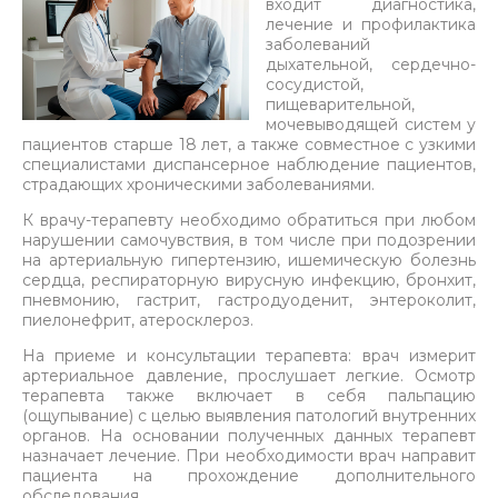
входит диагностика,
лечение и профилактика
заболеваний
дыхательной, сердечно-
сосудистой,
пищеварительной,
мочевыводящей систем у
пациентов старше 18 лет, а также совместное с узкими
специалистами диспансерное наблюдение пациентов,
страдающих хроническими заболеваниями.
К врачу-терапевту необходимо обратиться при любом
нарушении самочувствия, в том числе при подозрении
на артериальную гипертензию, ишемическую болезнь
сердца, респираторную вирусную инфекцию, бронхит,
пневмонию, гастрит, гастродуоденит, энтероколит,
пиелонефрит, атеросклероз.
На приеме и консультации терапевта: врач измерит
артериальное давление, прослушает легкие. Осмотр
терапевта также включает в себя пальпацию
(ощупывание) с целью выявления патологий внутренних
органов. На основании полученных данных терапевт
назначает лечение. При необходимости врач направит
пациента на прохождение дополнительного
обследования.