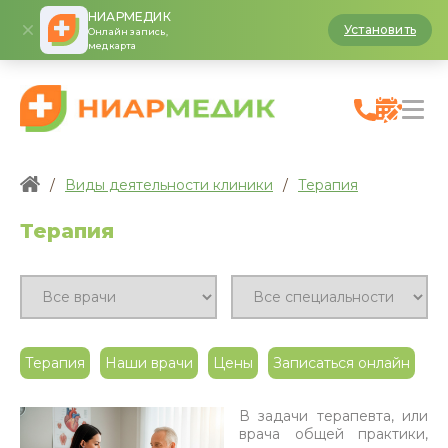
НИАРМЕДИК
Установить
Онлайн запись,
медкарта
/
Виды деятельности клиники
/
Терапия
Терапия
Терапия
Наши врачи
Цены
Записаться онлайн
В задачи терапевта, или
врача общей практики,