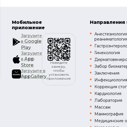
Мобильное
Направления 
приложение
Анестезиология
Загрузите
реаниматологи
Google
в
Гастроэнтерол
Play
Гинекология
Загрузите
App
в
Дерматовенеро
Наведите
Store
Забор биомате
камеру,
Загрузите в
чтобы
Заключения
установить
AppGallery
приложение
Инфекциологи
Коррекция стоп
Кардиология
Лаборатория
Массаж
Маммография
Медицинские 