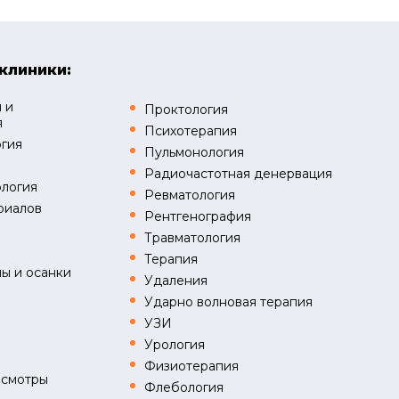
клиники:
 и
Проктология
я
Психотерапия
огия
Пульмонология
Радиочастотная денервация
логия
Ревматология
риалов
Рентгенография
Травматология
я
Терапия
ы и осанки
Удаления
Ударно волновая терапия
УЗИ
Урология
Физиотерапия
осмотры
Флебология