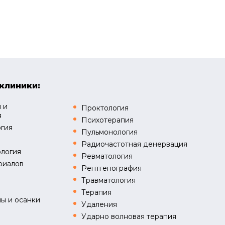
клиники:
 и
Проктология
я
Психотерапия
огия
Пульмонология
Радиочастотная денервация
логия
Ревматология
риалов
Рентгенография
Травматология
я
Терапия
ы и осанки
Удаления
Ударно волновая терапия