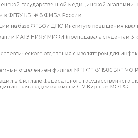
оленской государственной медицинской академии н
ом в ФГБУ КБ № 8 ФМБА России.
ии на базе ФГБОУ ДПО Институте повышения ква
ерапии ИАТЭ НИЯУ МИФИ (преподавала студентам 3 
терапевтического отделения с изолятором для инфе
емным отделением филиал № 11 ФГКУ 1586 ВКГ МО Р
ции в филиале федерального государственного бю
дицинская академия имени С.М.Кирова» МО РФ.