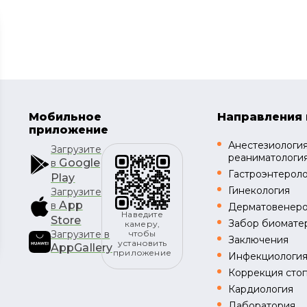
Мобильное
Направления 
приложение
Анестезиология
Загрузите
реаниматологи
Google
в
Гастроэнтерол
Play
Гинекология
Загрузите
App
в
Дерматовенеро
Наведите
Store
Забор биомате
камеру,
Загрузите в
чтобы
Заключения
установить
AppGallery
приложение
Инфекциологи
Коррекция стоп
Кардиология
Лаборатория