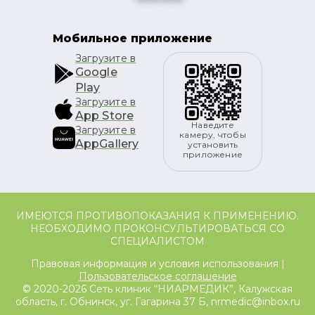
Мобильное приложение
Загрузите в
Google
Play
Загрузите в
App Store
Наведите
Загрузите в
камеру, чтобы
AppGallery
установить
приложение
ИМЕЮТСЯ ПРОТИВОПОКАЗАНИЯ К ПРИМЕНЕНИЮ.
НЕОБХОДИМО ПРОКОНСУЛЬТИРОВАТЬСЯ СО
СПЕЦИАЛИСТОМ
Правовая информация и условия использования |
Пользовательское соглашение
© 2020-2026 Сеть клиник “НИАРМЕДИК”, Калужская
область, г. Обнинск, уг. Гагарина 37 Б, nrmedic@inbox.ru