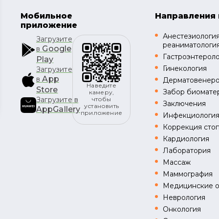
Мобильное
Направления 
приложение
Анестезиология
Загрузите
реаниматологи
Google
в
Гастроэнтерол
Play
Гинекология
Загрузите
App
в
Дерматовенеро
Наведите
Store
Забор биомате
камеру,
Загрузите в
чтобы
Заключения
установить
AppGallery
приложение
Инфекциологи
Коррекция стоп
Кардиология
Лаборатория
Массаж
Маммография
Медицинские 
Неврология
Онкология