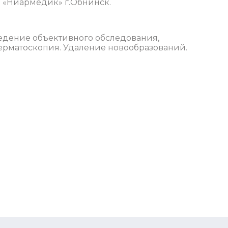
е «Ниармедик» г.Обнинск.
едение объективного обследования,
Дерматоскопия. Удаление новообразований.