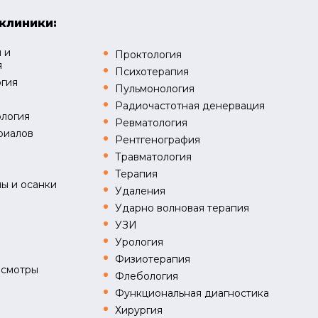
клиники:
 и
Проктология
я
Психотерапия
огия
Пульмонология
Радиочастотная денервация
логия
Ревматология
риалов
Рентгенография
Травматология
я
Терапия
ы и осанки
Удаления
Ударно волновая терапия
УЗИ
Урология
Физиотерапия
осмотры
Флебология
Функциональная диагностика
Хирургия