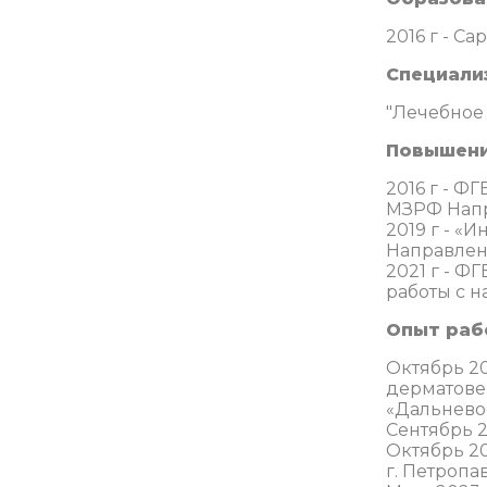
2016 г - С
Специали
"Лечебное
Повышени
2016 г - 
МЗРФ Напр
2019 г - «
Направлен
2021 г - 
работы с 
Опыт раб
Октябрь 20
дерматове
«Дальнево
Сентябрь 
Октябрь 2
г. Петропа