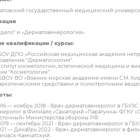
аратовский государственный медицинский университет
зация
 дело" и «Дерматовенерология»
е квалификации / курсы:
ФГБОУ ДПО «Российская медицинская академия неп
авление "Дерматоскопия".
Институт косметологии, эстетической медицины и в
ие "Косметология".
ФГБВОУ ВО «Военно-морская академия имени С.М. К
наркотическими средствами и психотропными вещест
оты:
16 — ноябрь 2018 - Врач-дерматовенеролог в ГБУЗС 
неролог в Филиале «Санаторий «Паратунка» ФГКУ «
сточный» Министерства обороны РФ.
2019 — сентябрь 2021 - Врач-дерматовенеролог в ГБ
021 — Декабрь 2022 - Врач-дерматовенеролог в фил
вловск-Камчатский.