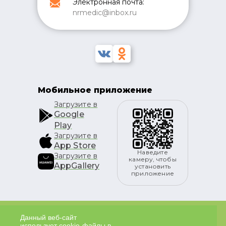
Электронная почта:
nrmedic@inbox.ru
Мобильное приложение
Загрузите в
Google
Play
Загрузите в
App Store
Наведите
Загрузите в
камеру, чтобы
AppGallery
установить
приложение
ИМЕЮТСЯ ПРОТИВОПОКАЗАНИЯ К ПРИМЕНЕНИЮ.
Данный веб-сайт
использует cookie-файлы в