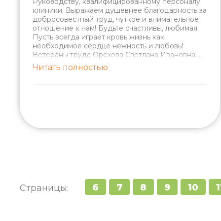
Руководству, квалифицированному персоналу
клиники. Выражаем душевнее благодарность за
добросовестный труд, чуткое и внимательное
отношение к нам! Будьте счастливы, любимая.
Пусть всегда играет кровь жизнь как
необходимое сердце нежность и любовь!
Ветераны труда Орехова Светлана Ивановна,
...
Читать полностью
6
7
8
9
10
1
Страницы: