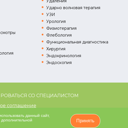
Удаления
Ударно волновая терапия
УЗИ
Урология
Физиотерапия
осмотры
Флебология
Функциональная диагностика
Хирургия
ология
Эндокринология
Эндоскопия
РОВАТЬСЯ СО СПЕЦИАЛИСТОМ
ое соглашение
рина 37 Б, nrmedic@inbox.ru
использовать данный сайт,
я дополнительной
Принять
K
project