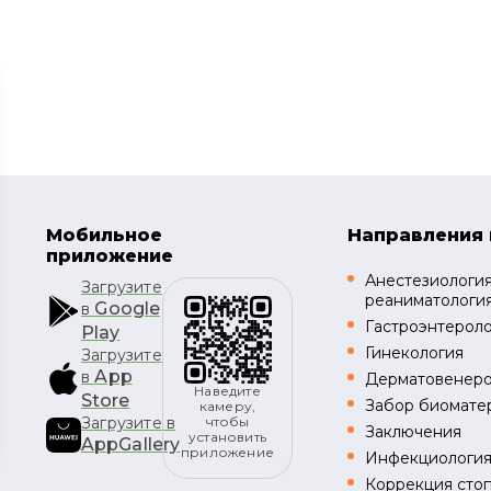
Мобильное
Направления 
приложение
Анестезиология
Загрузите
реаниматологи
Google
в
Гастроэнтерол
Play
Гинекология
Загрузите
App
в
Дерматовенеро
Наведите
Store
Забор биомате
камеру,
Загрузите в
чтобы
Заключения
установить
AppGallery
приложение
Инфекциологи
Коррекция стоп