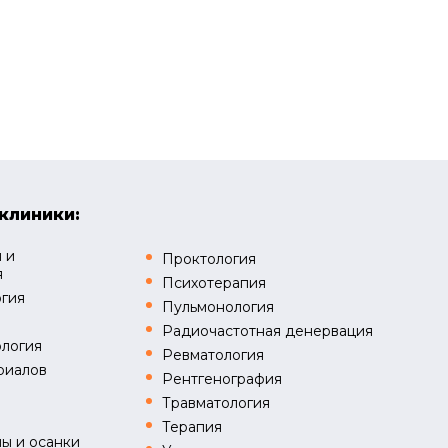
клиники:
 и
Проктология
я
Психотерапия
огия
Пульмонология
Радиочастотная денервация
логия
Ревматология
риалов
Рентгенография
Травматология
я
Терапия
ы и осанки