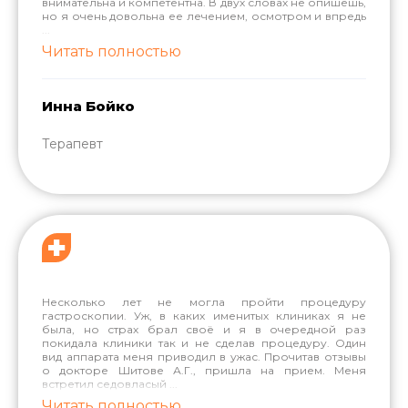
внимательна и компетентна. В двух словах не опишешь,
но я очень довольна ее лечением, осмотром и впредь
...
Читать полностью
Инна Бойко
Терапевт
Несколько лет не могла пройти процедуру
гастроскопии. Уж, в каких именитых клиниках я не
была, но страх брал своё и я в очередной раз
покидала клиники так и не сделав процедуру. Один
вид аппарата меня приводил в ужас. Прочитав отзывы
о докторе Шитове А.Г., пришла на прием. Меня
встретил седовласый
...
Читать полностью