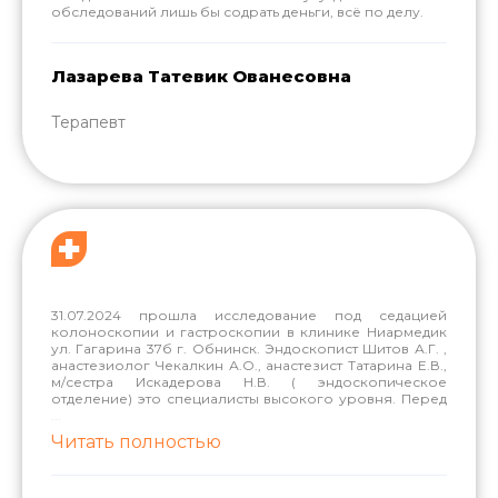
обследований лишь бы содрать деньги, всё по делу.
Лазарева Татевик Ованесовна
Терапевт
31.07.2024 прошла исследование под седацией
колоноскопии и гастроскопии в клинике Ниармедик
ул. Гагарина 37б г. Обнинск. Эндоскопист Шитов А.Г. ,
анастезиолог Чекалкин А.О., анастезист Татарина Е.В.,
м/сестра Искадерова Н.В. ( эндоскопическое
отделение) это специалисты высокого уровня. Перед
...
Читать полностью