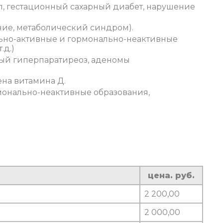
ип, гестационный сахарный диабет, нарушение
ние, метаболический синдром).
льно-активные и гормонально-неактивные
.д.)
ый гиперпаратиреоз, аденомы
ена витамина Д.
монально-неактивные образования,
цена. руб.
2 200,00
2 000,00