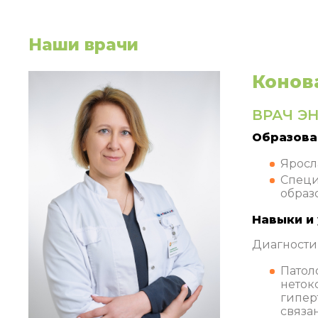
Наши врачи
Конов
ВРАЧ Э
Образова
Яросл
Специ
образо
Навыки и 
Диагности
Патол
неток
гипер
связа