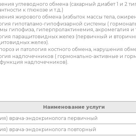
ения углеводного обмена (сахарный диабет 1 и 2 т
нтности к глюкозе и т.д.)
ения жирового обмена (избыток массы тела, ожире
огия гипоталамо-гипофизарной системы ( гормона
мы гипофиза, гиперпролактинемия, акромегалия и т
огия паращитовидных желез (первичный и вторичн
итовидных желез).
пороз и патология костного обмена, нарушения обм
огия надпочечников ( гормонально-активные и гор
функция надпочечников).
Наименование услуги
ция) врача-эндокринолога первичный
ция) врача-эндокринолога повторный