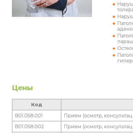
Наруш
толера
Наруш
Патол
адено
Патол
паращ
Остео
Патол
гипер
Цены
Код
B01.058.001
Прием (осмотр, консульта
B01.058.002
Прием (осмотр, консульта