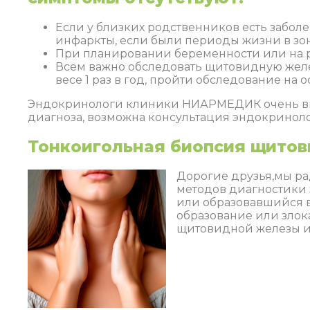
Если у близких родственников есть забол
инфаркты, если были периоды жизни в зон
При планировании беременности или на р
Всем важно обследовать щитовидную железу 
весе 1 раз в год, пройти обследование на о
Эндокринологи клиники НИАРМЕДИК очень вним
диагноза, возможна консультация эндокринол
Тонкоигольная биопсия щито
Дорогие друзья,мы ра
методов диагностики 
или образовавшийся в
образование или злок
щитовидной железы ил