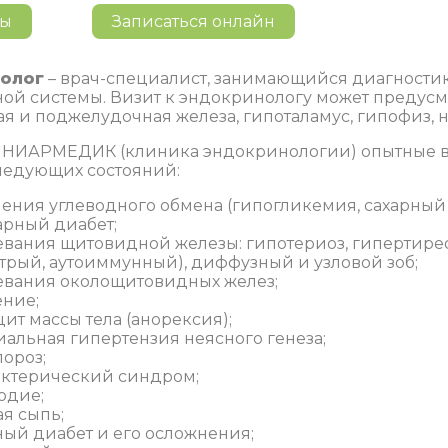
ны
Записаться онлайн
олог
– врач-специалист, занимающийся диагности
ой системы. Визит к эндокринологу может предусма
я и поджелудочная железа, гипоталамус, гипофиз, 
 НИАРМЕДИК (клиника эндокринологии) опытные в
ледующих состояний:
ения углеводного обмена (гипогликемия, сахарный 
арный диабет;
евания щитовидной железы: гипотериоз, гипертиреоз
трый, аутоиммунный), диффузный и узловой зоб;
евания околощитовидных желез;
ние;
ит массы тела (анорексия);
иальная гипертензия неясного генеза;
пороз;
ктерический синдром;
одие;
ая сыпь;
ный диабет и его осложнения;