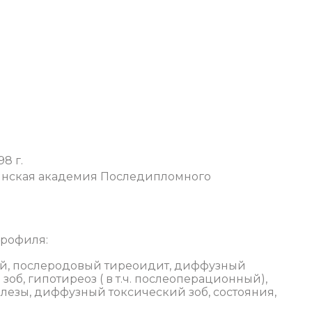
8 г.
инская академия Последипломного
профиля:
й, послеродовый тиреоидит, диффузный
об, гипотиреоз ( в т.ч. послеоперационный),
езы, диффузный токсический зоб, состояния,