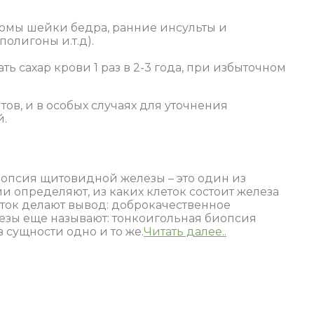
ломы шейки бедра, ранние инсульты и
олигоны и.т.д).
ь сахар крови 1 раз в 2-3 года, при избыточном
в, и в особых случаях для уточнения
й.
иопсия щитовидной железы – это один из
 определяют, из каких клеток состоит железа
еток делают вывод: доброкачественное
езы еще называют: тонкоигольная биопсия
сущности одно и то же.
Читать далее..