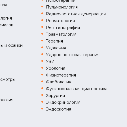
Психотерапия
огия
Пульмонология
Радиочастотная денервация
логия
Ревматология
риалов
Рентгенография
Травматология
я
Терапия
ы и осанки
Удаления
Ударно волновая терапия
УЗИ
Урология
Физиотерапия
осмотры
Флебология
Функциональная диагностика
Хирургия
ология
Эндокринология
Эндоскопия