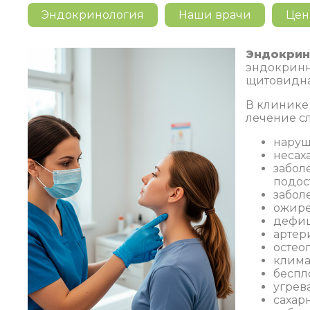
Эндокринология
Наши врачи
Це
Эндокрин
эндокринн
щитовидна
В клинике
лечение с
наруш
несах
забол
подос
забол
ожире
дефиц
артер
остео
клима
беспл
угрев
сахар