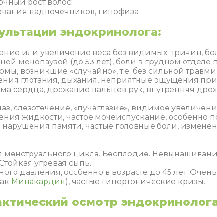
очный рост волос;
евания надпочечников, гипофиза.
ультации эндокринолога:
ение или увеличение веса без видимых причин, боле
ей менопаузой (до 53 лет), боли в грудном отделе п
ломы, возникшие «случайно», т.е. без сильной трав
ния глотания, дыхания, неприятные ощущения при 
а сердца, дрожание пальцев рук, внутренняя дрож
лаз, слезотечение, «пучеглазие», видимое увеличен
ления жидкости, частое мочеиспускание, особенно п
ь, нарушения памяти, частые головные боли, измене
 менструального цикла. Бесплодие. Невынашивани
Стойкая угревая сыпь.
го давления, особенно в возрасте до 45 лет. Очен
как
Минакардин
), частые гипертонические кризы.
актический осмотр эндокринолог