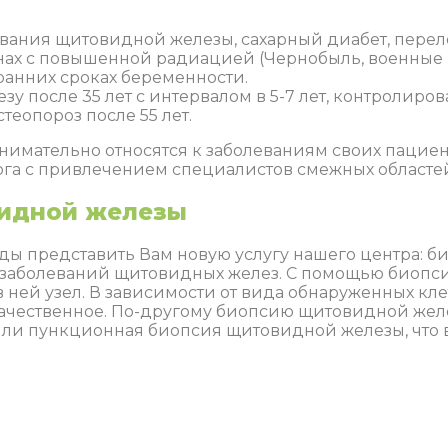
евания щитовидной железы, сахарный диабет, пере
ах с повышенной радиацией (Чернобыль, военные п
анних сроках беременности.
после 35 лет с интервалом в 5-7 лет, контролироват
стеопороз после 55 лет.
ательно относятся к заболеваниям своих пациенто
ога с привлечением специалистов смежных областе
видной железы
ды представить Вам новую услугу нашего центра: б
заболеваний щитовидных желез. С помощью биопсии
 ней узел. В зависимости от вида обнаруженных кл
ачественное. По-другому биопсию щитовидной жел
и пункционная биопсия щитовидной железы, что в 