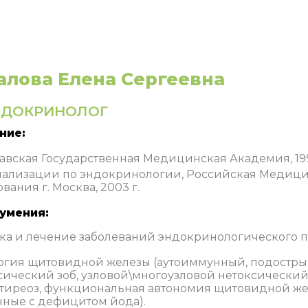
алова Елена Сергеевна
НДОКРИНОЛОГ
ние:
авская Государственная Медицинская Академия, 199
ализации по эндокринологии, Российская Медиц
вания г. Москва, 2003 г.
умения:
ка и лечение заболеваний эндокринологического 
огия щитовидной железы (аутоиммунный, подостры
сический зоб, узловой\многоузловой нетоксический з
тиреоз, функциональная автономия щитовидной жел
нные с дефицитом йода).