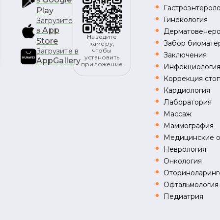
в
Гастроэнтерол
Play
Гинекология
Загрузите
App
в
Дерматовенеро
Наведите
Store
Забор биомате
камеру,
Загрузите в
чтобы
Заключения
установить
AppGallery
приложение
Инфекциологи
Коррекция стоп
Кардиология
Лаборатория
Массаж
Маммография
Медицинские 
Неврология
Онкология
Оториноларинг
Офтальмология
Педиатрия