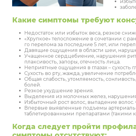
избыт
забол
Какие симптомы требуют конс
Недостаток или избыток веса, резкое сниж
«Хрупкое» телосложение в сочетании с ранн
го перелома за последние 5 лет, или пере
Давящие ощущения в области шеи, наруше
Учащенное сердцебиение, нарушения ритм
плаксивость, запоры, отечность лица.
Неприятные ощущения в глазах – сухость г
Сухость во рту, жажда, увеличение потреб
Общая слабость, утомляемость, сонливост
болей.
Резкое ухудшение зрения.
Выделения из молочных желез, нарушения
Избыточный рост волос, выпадение волос. 
Впервые выявленные подъемы артериально
таблетированными препаратами (такими 
Когда следует пройти профил
симптомы отсутствуют: