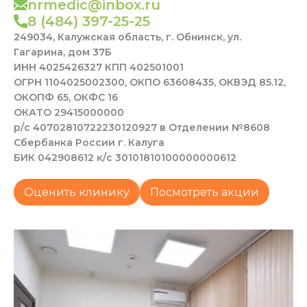
nrmedic@inbox.ru
8 (484) 397-25-25
249034, Калужская область, г. Обнинск, ул.
Гагарина, дом 37Б
ИНН 4025426327 КПП 402501001
ОГРН 1104025002300, ОКПО 63608435, ОКВЭД 85.12,
ОКОПФ 65, ОКФС 16
ОКАТО 29415000000
р/с 40702810722230120927 в Отделении №8608
Сбербанка России г. Калуга
БИК 042908612 к/с 30101810100000000612
Оценить клинику
Посмотреть акции