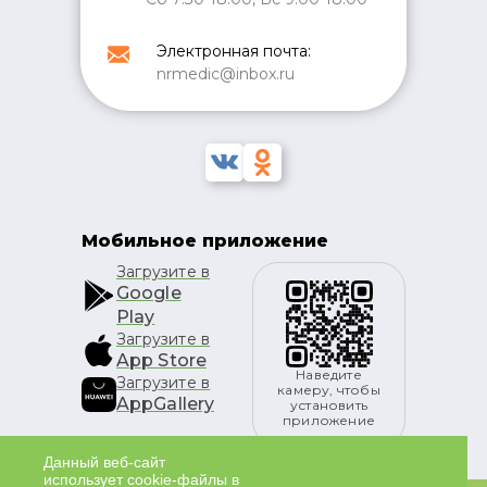
Электронная почта:
nrmedic@inbox.ru
Мобильное приложение
Загрузите в
Google
Play
Загрузите в
App Store
Наведите
Загрузите в
камеру, чтобы
AppGallery
установить
приложение
Данный веб-сайт
использует cookie-файлы в