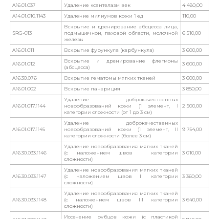
A16.01.037
Удаление ксантелазм век
4 480,00
A14.01.010.1143
Удаление милиумов кожи 1 ед
110,00
Вскрытие и дренирование абсцесса лица,
SRG-013
подмышечной, паховой области, молочной
6 510,00
железы
A16.01.011
Вскрытие фурункула (карбункула)
3 600,00
Вскрытие и дренирование флегмоны
A16.01.012
3 600,00
(абсцесса)
A16.30.076
Вскрытие гематомы мягких тканей
3 600,00
A16.01.002
Вскрытие панариция
3 850,00
Удаление доброкачественных
A16.01.017.1144
новообразований кожи (1 элемент, I
2 500,00
категории сложности (от 1 до 3 см)
Удаление доброкачественных
A16.01.017.1145
новообразований кожи (1 элемент, II
9 754,00
категории сложности (более 3 см)
Удаление новообразования мягких тканей
A16.30.033.1146
(с наложением швов I категории
3 010,00
сложности)
Удаление новообразования мягких тканей
A16.30.033.1147
(с наложением швов II категории
3 360,00
сложности)
Удаление новообразования мягких тканей
A16.30.033.1148
(с наложением швов III категории
3 640,00
сложности)
Иссечение рубцов кожи (с пластикой