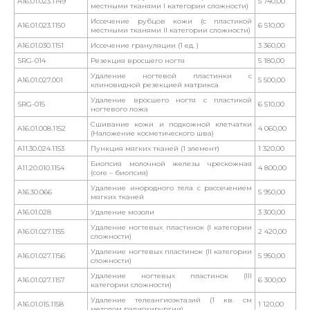
A16.01.023.1149
5 740,00
местными тканями I категории сложности)
Иссечение рубцов кожи (с пластикой
A16.01.023.1150
6 510,00
местными тканями II категории сложности)
A16.01.030.1151
Иссечение грануляции (1 ед. )
3 360,00
SRG-014
Резекция вросшего ногтя
5 180,00
Удаление ногтевой пластинки с
A16.01.027.001
5 500,00
клиновидной резекцией матрикса
Удаление вросшего ногтя с пластикой
SRG-015
6 510,00
ногтевого ложа
Сшивание кожи и подкожной клетчатки
A16.01.008.1152
4 060,00
(Наложение косметического шва)
A11.30.024.1153
Пункция мягких тканей (1 элемент)
1 320,00
Биопсия молочной железы чрескожная
A11.20.010.1154
4 800,00
(core – биопсия)
Удаление инородного тела с рассечением
A16.30.066
5 950,00
мягких тканей
A16.01.028
Удаление мозоли
3 300,00
Удаление ногтевых пластинок (I категории
A16.01.027.1155
2 420,00
сложности)
Удаление ногтевых пластинок (II категории
A16.01.027.1156
5 950,00
сложности)
Удаление ногтевых пластинок (III
A16.01.027.1157
6 300,00
категории сложности)
Удаление телеангиоэктазий (1 кв. см
A16.01.015.1158
1 120,00
методом радиохирургии)