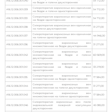
А16.12.006.001.040
54 712,00
на бедре и голени двухсторонняя
Склеротерапия варикозных вен единичная
А16.12.006.001.039
54 712,00
на бедре и голени односторонняя
Склеротерапия варикозных вен единичная
А16.12.006.001.033
54 712,00
на бедре односторонняя
Склеротерапия варикозных вен единичная
А16.12.006.001.038
31 271,00
на голени двухсторонняя
Склеротерапия варикозных вен единичная
А16.12.006.001.037
44 946,00
на голени односторонняя
Склеротерапия варикозных вен
А16.12.006.001.036
31 271,00
множественная на бедре двухсторонняя
Склеротерапия варикозных вен
А16.12.006.001.042
множественная на бедре и голени
60 569,00
двухсторонняя
Склеротерапия варикозных вен
А16.12.006.001.041
множественная на бедре и голени
33 219,00
односторонняя
Склеротерапия варикозных вен
А16.12.006.001.035
17 584,00
множественная на бедре односторонняя
Склеротерапия варикозных вен
А16.12.006.001.044
31 271,00
множественная на голени двухсторонняя
Склеротерапия варикозных вен
А16.12.006.001.043
17 584,00
множественная на голени односторонняя
Склеротерапия варикозных вен после
А16.12.006.001.046
эндовазальной лазерной коагуляции
45 085,00
двухсторонняя