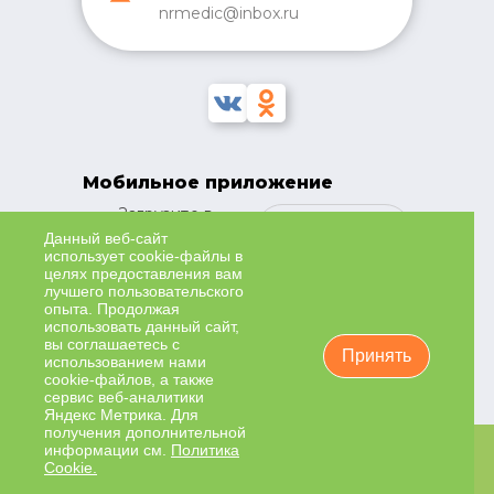
nrmedic@inbox.ru
Мобильное приложение
Загрузите в
Google
Данный веб-сайт
использует cookie-файлы в
Play
целях предоставления вам
Загрузите в
лучшего пользовательского
App Store
опыта. Продолжая
Наведите
Загрузите в
использовать данный сайт,
камеру, чтобы
вы соглашаетесь с
AppGallery
установить
Принять
использованием нами
приложение
cookie-файлов, а также
сервис веб-аналитики
Яндекс Метрика. Для
получения дополнительной
информации см.
Политика
ИМЕЮТСЯ ПРОТИВОПОКАЗАНИЯ К ПРИМЕНЕНИЮ.
Cookie.
НЕОБХОДИМО ПРОКОНСУЛЬТИРОВАТЬСЯ СО