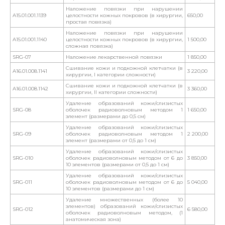
Наложение повязки при нарушении
A15.01.001.1139
целостности кожных покровов (в хирургии,
650,00
простая повязка)
Наложение повязки при нарушении
A15.01.001.1140
целостности кожных покровов (в хирургии,
1 500,00
сложная повязка)
SRG-07
Наложение лекарственной повязки
1 850,00
Сшивание кожи и подкожной клетчатки (в
A16.01.008.1141
3 220,00
хирургии, I категории сложности)
Сшивание кожи и подкожной клетчатки (в
A16.01.008.1142
3 360,00
хирургии, II категории сложности)
Удаление образований кожи/слизистых
SRG-08
оболочек радиоволновым методом 1
1 650,00
элемент (размерами до 0,5 см)
Удаление образований кожи/слизистых
SRG-09
оболочек радиоволновым методом 1
2 200,00
элемент (размерами от 0,5 до 1 см)
Удаление образований кожи/слизистых
SRG-010
оболочек радиоволновым методом от 6 до
3 850,00
10 элементов (размерами от 0,5 до 1 см)
Удаление образований кожи/слизистых
SRG-011
оболочек радиоволновым методом от 6 до
5 040,00
10 элементов (размерами до 1 см)
Удаление множественных (более 10
элементов) образований кожи/слизистых
SRG-012
6 580,00
оболочек радиоволновым методом, (1
анатомическая зона)