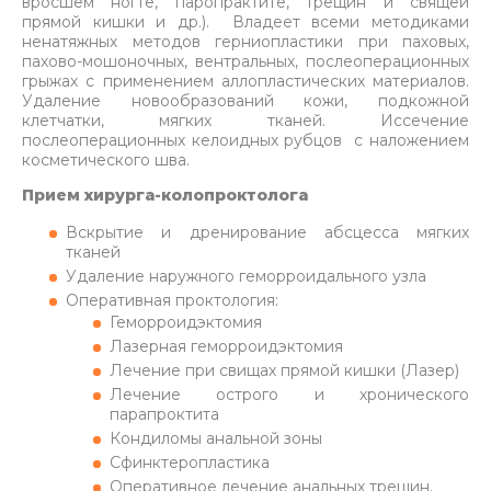
вросшем ногте, паропрактите, трещин и свящей
прямой кишки и др.). Владеет всеми методиками
ненатяжных методов герниопластики при паховых,
пахово-мошоночных, вентральных, послеоперационных
грыжах с применением аллопластических материалов.
Удаление новообразований кожи, подкожной
клетчатки, мягких тканей. Иссечение
послеоперационных келоидных рубцов с наложением
косметического шва.
Прием хирурга-колопроктолога
Вскрытие и дренирование абсцесса мягких
тканей
Удаление наружного геморроидального узла
Оперативная проктология:
Геморроидэктомия
Лазерная геморроидэктомия
Лечение при свищах прямой кишки (Лазер)
Лечение острого и хронического
парапроктита
Кондиломы анальной зоны
Сфинктеропластика
Оперативное лечение анальных трещин.