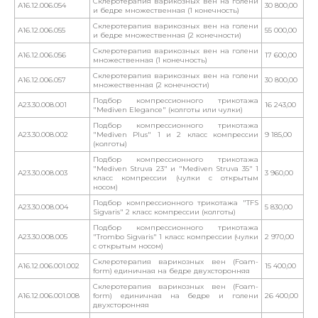
Склеротерапия варикозных вен на голени
А16.12.006.054
30 800,00
и бедре множественная (1 конечность)
Склеротерапия варикозных вен на голени
А16.12.006.055
55 000,00
и бедре множественная (2 конечности)
Склеротерапия варикозных вен на голени
А16.12.006.056
17 600,00
множественная (1 конечность)
Склеротерапия варикозных вен на голени
А16.12.006.057
30 800,00
множественная (2 конечности)
Подбор компрессионного трикотажа
А23.30.008.001
16 243,00
"Mediven Elegance" (колготы или чулки)
Подбор компрессионного трикотажа
А23.30.008.002
"Mediven Plus" 1 и 2 класс компрессии
9 185,00
(колготы)
Подбор компрессионного трикотажа
"Mediven Struva 23" и "Mediven Struva 35" 1
А23.30.008.003
3 960,00
класс компрессии (чулки с открытым
носом)
Подбор компрессионного трикотажа "TFS
А23.30.008.004
5 830,00
Sigvaris" 2 класс компрессии (колготы)
Подбор компрессионного трикотажа
А23.30.008.005
"Trombo Sigvaris" 1 класс компрессии (чулки
2 970,00
с открытым носом)
Склеротерапия варикозных вен (Foam-
А16.12.006.001.002
15 400,00
form) единичная на бедре двухсторонняя
Склеротерапия варикозных вен (Foam-
А16.12.006.001.008
form) единичная на бедре и голени
26 400,00
двухсторонняя