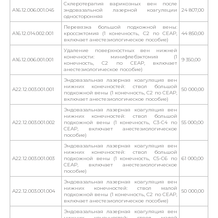
Склеротерапия варикозных вен после
А16.12.006.001.045
эндовазальной лазерной коагуляции
24 807,00
односторонняя
Перевязка большой подкожной вены:
А16.12.014.002.001
кроссэктомия (1 конечность, С2 по CEAP,
44 850,00
включает анестезиологическое пособие)
Удаление поверхностных вен нижней
конечности: минифлебэктомия (1
А16.12.006.001.001
9 350,00
конечность, С2 по CEAP, включает
анестезиологическое пособие)
Эндовазальная лазерная коагуляция вен
нижних конечностей: ствол большой
А22.12.003.001.001
50 000,00
подкожной вены (1 конечность, С2 по CEAP,
включает анестезиологическое пособие)
Эндовазальная лазерная коагуляция вен
нижних конечностей: ствол большой
А22.12.003.001.002
подкожной вены (1 конечность, С3-С4 по
55 000,00
CEAP, включает анестезиологическое
пособие)
Эндовазальная лазерная коагуляция вен
нижних конечностей: ствол большой
А22.12.003.001.003
подкожной вены (1 конечность, С5-С6 по
61 000,00
CEAP, включает анестезиологическое
пособие)
Эндовазальная лазерная коагуляция вен
нижних конечностей: ствол малой
А22.12.003.001.004
50 000,00
подкожной вены (1 конечность, С2 по CEAP,
включает анестезиологическое пособие)
Эндовазальная лазерная коагуляция вен
нижних конечностей: ствол малой