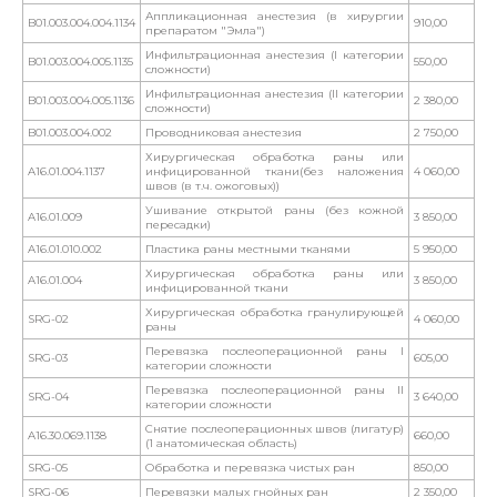
Аппликационная анестезия (в хирургии
B01.003.004.004.1134
910,00
препаратом "Эмла")
Инфильтрационная анестезия (I категории
B01.003.004.005.1135
550,00
сложности)
Инфильтрационная анестезия (II категории
B01.003.004.005.1136
2 380,00
сложности)
B01.003.004.002
Проводниковая анестезия
2 750,00
Хирургическая обработка раны или
A16.01.004.1137
инфицированной ткани(без наложения
4 060,00
швов (в т.ч. ожоговых))
Ушивание открытой раны (без кожной
A16.01.009
3 850,00
пересадки)
A16.01.010.002
Пластика раны местными тканями
5 950,00
Хирургическая обработка раны или
A16.01.004
3 850,00
инфицированной ткани
Хирургическая обработка гранулирующей
SRG-02
4 060,00
раны
Перевязка послеоперационной раны I
SRG-03
605,00
категории сложности
Перевязка послеоперационной раны II
SRG-04
3 640,00
категории сложности
Снятие послеоперационных швов (лигатур)
A16.30.069.1138
660,00
(1 анатомическая область)
SRG-05
Обработка и перевязка чистых ран
850,00
SRG-06
Перевязки малых гнойных ран
2 350,00