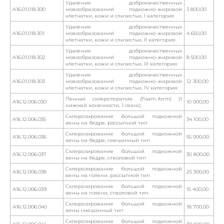
Удаление доброкачественных
A16.01.018.300
новообразований подкожно-жировой
3 800,00
клетчатки, кожи и слизистых, I категория
Удаление доброкачественных
A16.01.018.301
новообразований подкожно-жировой
4 650,00
клетчатки, кожи и слизистых, II категория
Удаление доброкачественных
A16.01.018.302
новообразований подкожно-жировой
8 500,00
клетчатки, кожи и слизистых, III категория
Удаление доброкачественных
A16.01.018.303
новообразований подкожно-жировой
12 300,00
клетчатки, кожи и слизистых, IV категория
Пенная склеротерапия (Foam-form) (1
А16.12.006.030
10 000,00
нижней конечности, 1 сеанс)
Склерозирование большой подкожной
А16.12.006.035
34 100,00
вены на бедре, рассыпной тип
Склерозирование большой подкожной
А16.12.006.036
55 000,00
вены на бедре, смешанный тип
Склерозирование большой подкожной
А16.12.006.037
30 800,00
вены на бедре, стволовой тип
Склерозирование большой подкожной
А16.12.006.038
25 300,00
вены на голени, рассыпной тип
Склерозирование большой подкожной
А16.12.006.039
15 400,00
вены на голени, стволовой тип
Склерозирование большой подкожной
А16.12.006.040
18 700,00
вены смешанный тип
Склерозирование большой подкожной