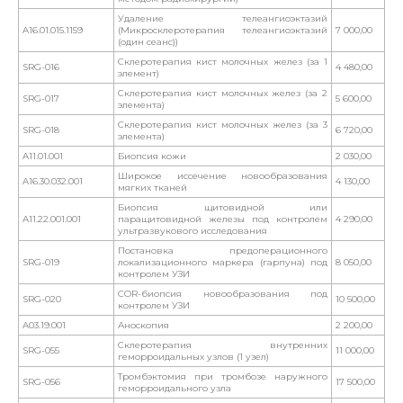
Удаление телеангиоэктазий
A16.01.015.1159
(Микросклеротерапия телеангиоэктазий
7 000,00
(один сеанс))
Склеротерапия кист молочных желез (за 1
SRG-016
4 480,00
элемент)
Склеротерапия кист молочных желез (за 2
SRG-017
5 600,00
элемента)
Склеротерапия кист молочных желез (за 3
SRG-018
6 720,00
элемента)
A11.01.001
Биопсия кожи
2 030,00
Широкое иссечение новообразования
A16.30.032.001
4 130,00
мягких тканей
Биопсия щитовидной или
A11.22.001.001
паращитовидной железы под контролем
4 290,00
ультразвукового исследования
Постановка предоперационного
SRG-019
локализационного маркера (гарпуна) под
8 050,00
контролем УЗИ
COR-биопсия новообразования под
SRG-020
10 500,00
контролем УЗИ
A03.19.001
Аноскопия
2 200,00
Склеротерапия внутренних
SRG-055
11 000,00
геморроидальных узлов (1 узел)
Тромбэктомия при тромбозе наружного
SRG-056
17 500,00
геморроидального узла