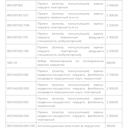
Прием (осмотр, консультация) врача-
B01.057.002
2 000,00
хирурга повторный
Прием (осмотр, консультация) врача-
B01.057.001.1127
2 300,00
хирурга первичный (к.м.н.)
Прием (осмотр, консультация) врача-
B01.057.002.1128
2 200,00
хирурга повторный (к.м.н.)
Прием (осмотр, консультация) врача-
B01.057.001.1131
хирурга первичный (ведущего
2 300,00
специалиста, амбулаторный)
Прием (осмотр, консультация) врача-
B01.057.002.1132
хирурга повторный (ведущего
2 200,00
специалиста, амбулаторный)
Забор биоматериала на исследование
SRG-01
630,00
врачом-хирургом
Прием (осмотр, консультация) врача-
В01.043.001.003
сердечно-сосудистого хирурга, флеболога,
2 700,00
кандидата медицинских наук, первичный
Прием (осмотр, консультация) врача-
В01.043.002.003
сердечно-сосудистого хирурга, флеболога,
2 500,00
кандидата медицинских наук, повторный
Прием (осмотр, консультация) врача-
В01.043.001.002
сердечно-сосудистого хирурга, флеболога,
2 500,00
первичный
Прием (осмотр, консультация) врача-
В01.043.002.002
сердечно-сосудистого хирурга, флеболога,
2 300,00
повторный
B01.003.004.004.1133
Аппликационная анестезия (в хирургии)
330,00