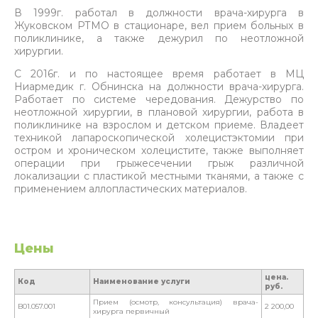
В 1999г. работал в должности врача-хирурга в
Жуковском РТМО в стационаре, вел прием больных в
поликлинике, а также дежурил по неотложной
хирургии.
С 2016г. и по настоящее время работает в МЦ
Ниармедик г. Обнинска на должности врача-хирурга.
Работает по системе чередования. Дежурство по
неотложной хирургии, в плановой хирургии, работа в
поликлинике на взрослом и детском приеме. Владеет
техникой лапароскопической холецистэктомии при
остром и хроническом холецистите, также выполняет
операции при грыжесечении грыж различной
локализации с пластикой местными тканями, а также с
применением аллопластических материалов.
Цены
цена.
Код
Наименование услуги
руб.
Прием (осмотр, консультация) врача-
B01.057.001
2 200,00
хирурга первичный