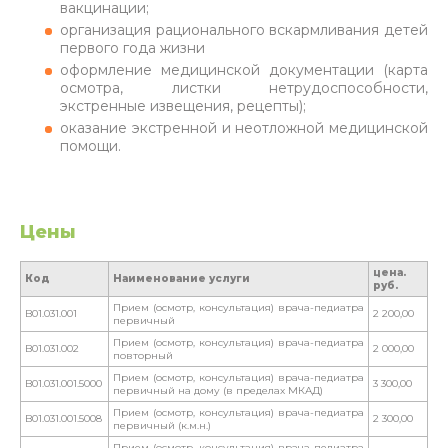
вакцинации;
организация рационального вскармливания детей
первого года жизни
оформление медицинской документации (карта
осмотра, листки нетрудоспособности,
экстренные извещения, рецепты);
оказание экстренной и неотложной медицинской
помощи.
Цены
цена.
Код
Наименование услуги
руб.
Прием (осмотр, консультация) врача-педиатра
B01.031.001
2 200,00
первичный
Прием (осмотр, консультация) врача-педиатра
B01.031.002
2 000,00
повторный
Прием (осмотр, консультация) врача-педиатра
B01.031.001.5000
3 300,00
первичный на дому (в пределах МКАД)
Прием (осмотр, консультация) врача-педиатра
B01.031.001.5008
2 300,00
первичный (к.м.н.)
Прием (осмотр, консультация) врача-педиатра