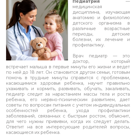
Педиатрия
—
медицинская
дисциплина, изучающая
анатомию и физиологию
детского организма в
различные возрастные
периоды, детские
болезни, их лечение и
профилактику.
Врач педиатр — это
доктор, который
встречает малыша в первые минуты его жизни и ведет
по ней до 18 лет. Он становится другом семьи, готовым
помочь в трудные минуты справится с проблемами,
касающимися здоровья ребенка, научит правильно
ухаживать и кормить, развивать, обучать, закаливать,
педиатр следит за нарастанием массы тела и роста
ребенка, его нервно-психическим развитием, дает
советы по вопросам питания с учетом индивидуальных
особенностей ребенка, ухода профилактики
заболеваний, связанных с быстрым ростом, объяснит,
для чего нужны прививки, когда их следует делать.
Ответит на все интересующие родителей вопросы,
касающиеся их ребенка.