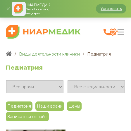
НИАРМЕДИК
Установить
Онлайн запись,
медкарта
/
Виды деятельности клиники
/
Педиатрия
Педиатрия
Педиатрия
Наши врачи
Цены
Записаться онлайн