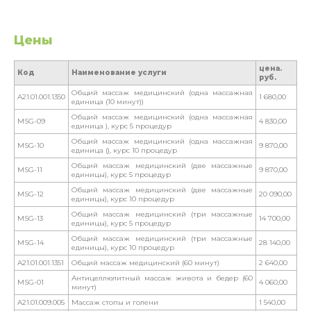
Цены
цена.
Код
Наименование услуги
руб.
Общий массаж медицинский (одна массажная
A21.01.001.1350
1 680,00
единица (10 минут))
Общий массаж медицинский (одна массажная
MSG-09
4 830,00
единица ), курс 5 процедур
Общий массаж медицинский (одна массажная
MSG-10
9 870,00
единица (), курс 10 процедур
Общий массаж медицинский (две массажные
MSG-11
9 870,00
единицы), курс 5 процедур
Общий массаж медицинский (две массажные
MSG-12
20 090,00
единицы), курс 10 процедур
Общий массаж медицинский (три массажные
MSG-13
14 700,00
единицы), курс 5 процедур
Общий массаж медицинский (три массажные
MSG-14
28 140,00
единицы), курс 10 процедур
A21.01.001.1351
Общий массаж медицинский (60 минут)
2 640,00
Антицеллюлитный массаж живота и бедер (60
MSG-01
4 060,00
минут)
A21.01.009.005
Массаж стопы и голени
1 540,00