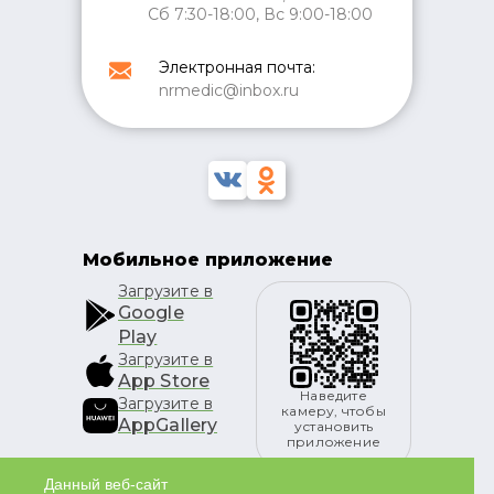
Сб 7:30-18:00, Вс 9:00-18:00
Электронная почта:
nrmedic@inbox.ru
Мобильное приложение
Загрузите в
Google
Play
Загрузите в
App Store
Наведите
Загрузите в
камеру, чтобы
AppGallery
установить
приложение
Данный веб-сайт