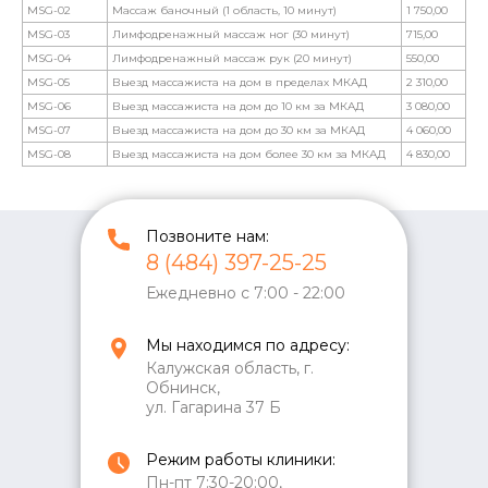
MSG-02
Массаж баночный (1 область, 10 минут)
1 750,00
MSG-03
Лимфодренажный массаж ног (30 минут)
715,00
MSG-04
Лимфодренажный массаж рук (20 минут)
550,00
MSG-05
Выезд массажиста на дом в пределах МКАД
2 310,00
MSG-06
Выезд массажиста на дом до 10 км за МКАД
3 080,00
MSG-07
Выезд массажиста на дом до 30 км за МКАД
4 060,00
MSG-08
Выезд массажиста на дом более 30 км за МКАД
4 830,00
Позвоните нам:
8 (484) 397-25-25
Ежедневно с 7:00 - 22:00
Мы находимся по адресу:
Калужская область, г.
Обнинск,
ул. Гагарина 37 Б
Режим работы клиники:
Пн-пт 7:30-20:00,