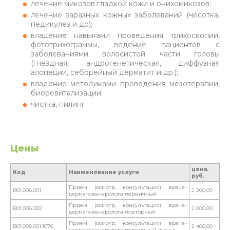
лечение микозов гладкой кожи и онихомикозов;
лечение заразных кожных заболеваний (чесотка,
педикулез и др);
владение навыками проведения трихоскопии,
фототрихограммы, ведение пациентов с
заболеваниями волосистой части головы
(гнездная, андрогенетическая, диффузная
алопеции, себорейный дерматит и др.);
владение методиками проведения мезотерапии,
биоревитализации;
чистка, пилинг
Цены
цена.
Код
Наименование услуги
руб.
Прием (осмотр, консультация) врача-
B01.008.001
2 200,00
дерматовенеролога первичный
Прием (осмотр, консультация) врача-
B01.008.002
2 000,00
дерматовенеролога повторный
Прием (осмотр, консультация) врача-
B01.008.001.1076
2 400,00
дерматовенеролога первичный (к.м.н.)