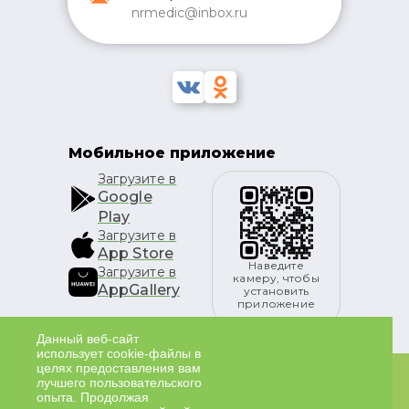
nrmedic@inbox.ru
Мобильное приложение
Загрузите в
Google
Play
Загрузите в
App Store
Наведите
Загрузите в
камеру, чтобы
AppGallery
установить
приложение
Данный веб-сайт
использует cookie-файлы в
целях предоставления вам
лучшего пользовательского
ИМЕЮТСЯ ПРОТИВОПОКАЗАНИЯ К ПРИМЕНЕНИЮ.
опыта. Продолжая
НЕОБХОДИМО ПРОКОНСУЛЬТИРОВАТЬСЯ СО