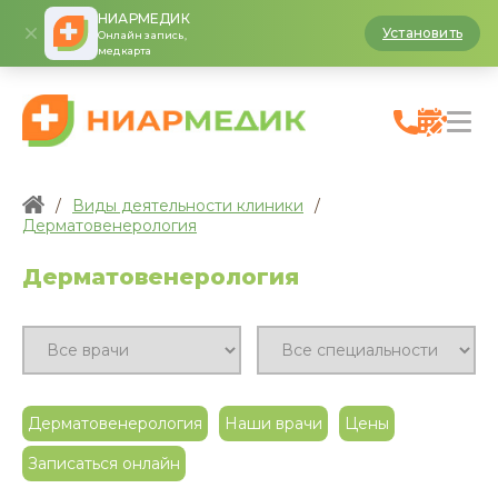
НИАРМЕДИК
Установить
Онлайн запись,
медкарта
/
Виды деятельности клиники
/
Дерматовенерология
Дерматовенерология
Дерматовенерология
Наши врачи
Цены
Записаться онлайн