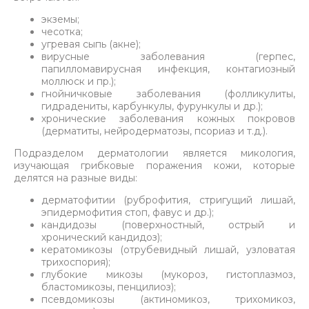
экземы;
чесотка;
угревая сыпь (акне);
вирусные заболевания (герпес,
папилломавирусная инфекция, контагиозный
моллюск и пр.);
гнойничковые заболевания (фолликулиты,
гидрадениты, карбункулы, фурункулы и др.);
хронические заболевания кожных покровов
(дерматиты, нейродерматозы, псориаз и т.д.).
Подразделом дерматологии является микология,
изучающая грибковые поражения кожи, которые
делятся на разные виды:
дерматофитии (руброфития, стригущий лишай,
эпидермофития стоп, фавус и др.);
кандидозы (поверхностный, острый и
хронический кандидоз);
кератомикозы (отрубевидный лишай, узловатая
трихоспория);
глубокие микозы (мукороз, гистоплазмоз,
бластомикозы, пенцилиоз);
псевдомикозы (актиномикоз, трихомикоз,