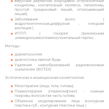
вирусные дерматозы (бородавки, остроконечные
кондиломы, контагиозный моллюск, папилломы,
простой пузырьковый лишай, опоясывающий
лишай);
Заболевания волос (
андрогенетическая,диффузная , гнездная
алопеция )
ИППП ( гонорея ,трихомониаз
,хламидиоз,микоплазмоз,генитальный герпес .
Методы :
дерматоскопия
диагностика лампой Вуда
Удаление новообразований радиоволновым
скальпелем (ФОТЕК)
Эстетическая и инъекционная косметология:
Мезотерапия (лица, тела, головы),
Плазмотерапия (плазмолифтинг) - кожные
покровы, волосистая часть головы.
Объемное моделирование лица (контурная
пластика губ , контурная пластика лица )