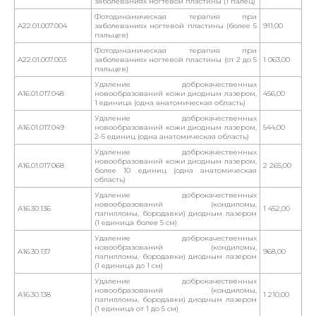
заболеваниях ногтевой пластины (1 палец)
Фотодинамическая терапия при
А22.01.007.004
заболеваниях ногтевой пластины (более 5
911,00
пальцев)
Фотодинамическая терапия при
А22.01.007.003
заболеваниях ногтевой пластины (от 2 до 5
1 063,00
пальцев)
Удаление доброкачественных
А16.01.017.048
новообразований кожи диодным лазером,
456,00
1 единица (одна анатомическая область)
Удаление доброкачественных
А16.01.017.049
новообразований кожи диодным лазером,
544,00
2-5 единиц (одна анатомическая область)
Удаление доброкачественных
новообразований кожи диодным лазером,
А16.01.017.068
2 265,00
более 10 единиц (одна анатомическая
область)
Удаление доброкачественных
новообразований (кондиломы,
А16.30.136
1 452,00
папилломы, бородавки) диодным лазером
(1 единица более 5 см)
Удаление доброкачественных
новообразований (кондиломы,
А16.30.137
968,00
папилломы, бородавки) диодным лазером
(1 единица до 1 см)
Удаление доброкачественных
новообразований (кондиломы,
А16.30.138
1 210,00
папилломы, бородавки) диодным лазером
(1 единица от 1 до 5 см)