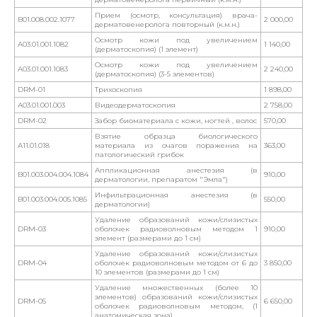
Прием (осмотр, консультация) врача-
B01.008.002.1077
2 000,00
дерматовенеролога повторный (к.м.н.)
Осмотр кожи под увеличением
A03.01.001.1082
1 140,00
(дерматоскопия) (1 элемент)
Осмотр кожи под увеличением
A03.01.001.1083
2 240,00
(дерматоскопия) (3-5 элементов)
DRM-01
Трихоскопия
1 898,00
А03.01.001.003
Видеодерматоскопия
2 758,00
DRM-02
Забор биоматериала с кожи, ногтей , волос
570,00
Взятие образца биологического
A11.01.018
материала из очагов поражения на
363,00
патологический грибок
Аппликационная анестезия (в
B01.003.004.004.1084
910,00
дерматологии, препаратом "Эмла")
Инфильтрационная анестезия (в
B01.003.004.005.1085
550,00
дерматологии)
Удаление образований кожи/слизистых
DRM-03
оболочек радиоволновым методом 1
910,00
элемент (размерами до 1 см)
Удаление образований кожи/слизистых
DRM-04
оболочек радиоволновым методом от 6 до
3 850,00
10 элементов (размерами до 1 см)
Удаление множественных (более 10
элементов) образований кожи/слизистых
DRM-05
6 650,00
оболочек радиоволновым методом, (1
анатомическая зона)