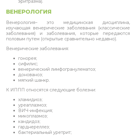
эритразма).
ВЕНЕРОЛОГИЯ
Венерология– это медицинская дисциплина,
изучающая венерические заболевания (классические
заболевания) и заболевания, которые передаются
половым путем (открытые сравнительно недавно).
Венерические заболевания:
гонорея;
сифилис;
венерический лимфогранулематоз;
донованоз;
мягкий шанкр.
К ИППП относятся следующие болезни:
хламидиоз;
уреаплазмоз;
ВИЧ-инфекция;
микоплазмоз;
кандидоз;
гарднереллез;
бактериальный уретрит;