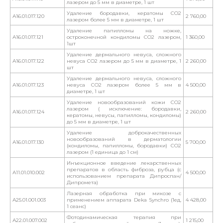
лазером до 5 мм в диаметре, 1 шт
Удаление бородавки, кератомы СО2
А16.01.017.120
2 760,00
лазером более 5 мм в диаметре, 1 шт
Удаление папилломы на ножке,
А16.01.017.121
остроконечной кондиломы СО2 лазером,
1 360,00
1шт
Удаление дермального невуса, сложного
А16.01.017.122
невуса СО2 лазером до 5 мм в диаметре, 1
2 260,00
шт
Удаление дермального невуса, сложного
А16.01.017.123
невуса СО2 лазером более 5 мм в
4 500,00
диаметре, 1 шт
Удаление новообразований кожи СО2
лазером ( исключение: бородавки,
А16.01.017.124
2 260,00
кератомы, невусы, папилломы, кондиломы)
до 5 мм в диаметре, 1 шт
Удаление доброкачественных
новообразований в дерматологии
А16.01.017.130
5 700,00
(кондиломы, папилломы, бородавки) СО2
лазером (1 единица до 1 см)
Инъекционное введение лекарственных
препаратов в область фиброза, рубца (с
А11.01.010.002
4 500,00
использованием препарата Дипроспан/
Дипромета)
Лазерная обработка при микозе с
А25.01.001.003
применением аппарата Deka Synchro (1ед,
4 428,00
1 сеанс)
Фотодинамическая терапия при
А22.01.007.002
1 215,00