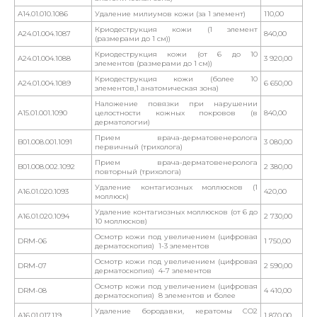
A14.01.010.1086
Удаление милиумов кожи (за 1 элемент)
110,00
Криодеструкция кожи (1 элемент
A24.01.004.1087
840,00
(размерами до 1 см))
Криодеструкция кожи (от 6 до 10
A24.01.004.1088
3 920,00
элементов (размерами до 1 см))
Криодеструкция кожи (более 10
A24.01.004.1089
6 650,00
элементов,1 анатомическая зона)
Наложение повязки при нарушении
A15.01.001.1090
целостности кожных покровов (в
840,00
дерматологии)
Прием врача-дерматовенеролога
B01.008.001.1091
3 080,00
первичный (трихолога)
Прием врача-дерматовенеролога
B01.008.002.1092
2 380,00
повторный (трихолога)
Удаление контагиозных моллюсков (1
A16.01.020.1093
420,00
моллюск)
Удаление контагиозных моллюсков (от 6 до
A16.01.020.1094
2 730,00
10 моллюсков)
Осмотр кожи под увеличением (цифровая
DRM-06
1 750,00
дерматоскопия) 1-3 элементов
Осмотр кожи под увеличением (цифровая
DRM-07
2 590,00
дерматоскопия) 4-7 элементов
Осмотр кожи под увеличением (цифровая
DRM-08
4 410,00
дерматоскопия) 8 элементов и более
Удаление бородавки, кератомы СО2
А16.01.017.119
1 870,00