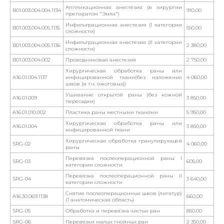
Аппликационная анестезия (в хирургии
B01.003.004.004.1134
910,00
препаратом "Эмла")
Инфильтрационная анестезия (I категории
B01.003.004.005.1135
550,00
сложности)
Инфильтрационная анестезия (II категории
B01.003.004.005.1136
2 380,00
сложности)
B01.003.004.002
Проводниковая анестезия
2 750,00
Хирургическая обработка раны или
A16.01.004.1137
инфицированной ткани(без наложения
4 060,00
швов (в т.ч. ожоговых))
Ушивание открытой раны (без кожной
A16.01.009
3 850,00
пересадки)
A16.01.010.002
Пластика раны местными тканями
5 950,00
Хирургическая обработка раны или
A16.01.004
3 850,00
инфицированной ткани
Хирургическая обработка гранулирующей
SRG-02
4 060,00
раны
Перевязка послеоперационной раны I
SRG-03
605,00
категории сложности
Перевязка послеоперационной раны II
SRG-04
3 640,00
категории сложности
Снятие послеоперационных швов (лигатур)
A16.30.069.1138
660,00
(1 анатомическая область)
SRG-05
Обработка и перевязка чистых ран
850,00
SRG-06
Перевязки малых гнойных ран
2 350,00