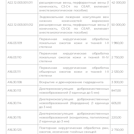
А22.12.003.001.011
расширенные вены, перфорантные вены (1
42 000,00
конечность, С3-С4 по CEAP, включает
анестезиологическое пособие)
Эндовазальная лазерная коагуляция вен
нижних конечностей: варикозно
А22.12.003.001.012
расширенные вены, перфорантные вены (1
50 000,00
конечность, С5-С6 по CEAP, включает
анестезиологическое пособие)
Первичная хирургическая обработка
А16.03.109
локальных ожогов кожи и тканей I-II
1 980,00
степени
Первичная хирургическая обработка
А16.03.110
локальных ожогов кожи и тканей III-IV
2 750,00
степени
Первичная хирургическая обработка
А16.03.111
обширных ожогов кожи и тканей I-II
2 530,00
степени
А16.30.108
Вскрытие и дренирование гидраденита
3 300,00
Диатермокоагуляция доброкачественных
А16.30.113
847,00
новообразований (1 единица до 5 мм)
Диатермокоагуляция доброкачественных
А16.30.114
новообразований (бородавки) (1 единица
605,00
до 3 мм)
Диатермокоагуляция доброкачественных
А16.30.115
новообразований (кондиломы, папилломы)
220,00
(1 единица до 3 мм)
Повторная хирургическая обработка ран,
А16.30.125
2 750,00
ожогов, иссечение гнойных свищей