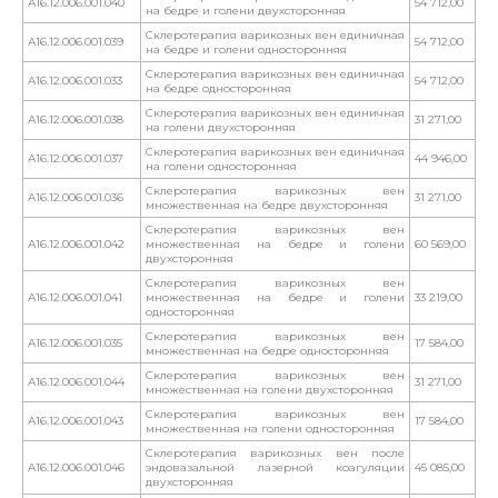
А16.12.006.001.040
54 712,00
на бедре и голени двухсторонняя
Склеротерапия варикозных вен единичная
А16.12.006.001.039
54 712,00
на бедре и голени односторонняя
Склеротерапия варикозных вен единичная
А16.12.006.001.033
54 712,00
на бедре односторонняя
Склеротерапия варикозных вен единичная
А16.12.006.001.038
31 271,00
на голени двухсторонняя
Склеротерапия варикозных вен единичная
А16.12.006.001.037
44 946,00
на голени односторонняя
Склеротерапия варикозных вен
А16.12.006.001.036
31 271,00
множественная на бедре двухсторонняя
Склеротерапия варикозных вен
А16.12.006.001.042
множественная на бедре и голени
60 569,00
двухсторонняя
Склеротерапия варикозных вен
А16.12.006.001.041
множественная на бедре и голени
33 219,00
односторонняя
Склеротерапия варикозных вен
А16.12.006.001.035
17 584,00
множественная на бедре односторонняя
Склеротерапия варикозных вен
А16.12.006.001.044
31 271,00
множественная на голени двухсторонняя
Склеротерапия варикозных вен
А16.12.006.001.043
17 584,00
множественная на голени односторонняя
Склеротерапия варикозных вен после
А16.12.006.001.046
эндовазальной лазерной коагуляции
45 085,00
двухсторонняя