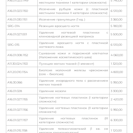
A16.01.023.1149
5 740,00
местными тканями I категории сложности)
Иссечение рубцов кожи (с пластикой
A16.01.023.1150
6 510,00
местными тканями II категории сложности)
A16.01.030.1151
Иссечение грануляции (1 ед. )
3 360,00
SRG-014
Резекция вросшего ногтя
5 180,00
Удаление ногтевой пластинки с
A16.01.027.001
5 500,00
клиновидной резекцией матрикса
Удаление вросшего ногтя с пластикой
SRG-015
6 510,00
ногтевого ложа
Сшивание кожи и подкожной клетчатки
A16.01.008.1152
4 060,00
(Наложение косметического шва)
A11.30.024.1153
Пункция мягких тканей (1 элемент)
1 320,00
Биопсия молочной железы чрескожная
A11.20.010.1154
4 800,00
(core – биопсия)
Удаление инородного тела с рассечением
A16.30.066
5 950,00
мягких тканей
A16.01.028
Удаление мозоли
3 300,00
Удаление ногтевых пластинок (I категории
A16.01.027.1155
2 420,00
сложности)
Удаление ногтевых пластинок (II категории
A16.01.027.1156
5 950,00
сложности)
Удаление ногтевых пластинок (III
A16.01.027.1157
6 300,00
категории сложности)
Удаление телеангиоэктазий (1 кв. см
A16.01.015.1158
1 120,00
методом радиохирургии)