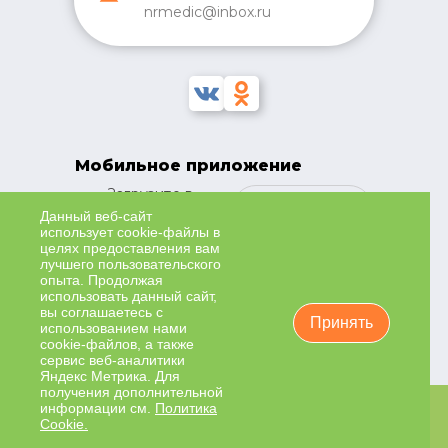
nrmedic@inbox.ru
Мобильное приложение
Загрузите в
Google
Данный веб-сайт
использует cookie-файлы в
Play
целях предоставления вам
Загрузите в
лучшего пользовательского
App Store
опыта. Продолжая
Наведите
Загрузите в
использовать данный сайт,
камеру, чтобы
вы соглашаетесь с
AppGallery
установить
Принять
использованием нами
приложение
cookie-файлов, а также
сервис веб-аналитики
Яндекс Метрика. Для
получения дополнительной
информации см.
Политика
ИМЕЮТСЯ ПРОТИВОПОКАЗАНИЯ К ПРИМЕНЕНИЮ.
Cookie.
НЕОБХОДИМО ПРОКОНСУЛЬТИРОВАТЬСЯ СО