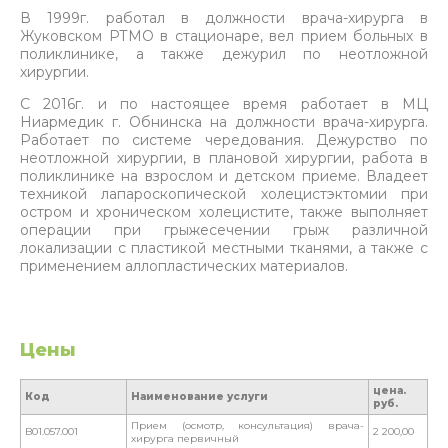
В 1999г. работал в должности врача-хирурга в
Жуковском РТМО в стационаре, вел прием больных в
поликлинике, а также дежурил по неотложной
хирургии.
С 2016г. и по настоящее время работает в МЦ
Ниармедик г. Обнинска на должности врача-хирурга.
Работает по системе чередования. Дежурство по
неотложной хирургии, в плановой хирургии, работа в
поликлинике на взрослом и детском приеме. Владеет
техникой лапароскопической холецистэктомии при
остром и хроническом холецистите, также выполняет
операции при грыжесечении грыж различной
локализации с пластикой местными тканями, а также с
применением аллопластических материалов.
Цены
цена.
Код
Наименование услуги
руб.
Прием (осмотр, консультация) врача-
B01.057.001
2 200,00
хирурга первичный