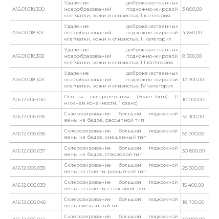
Удаление доброкачественных
A16.01.018.300
новообразований подкожно-жировой
3 800,00
клетчатки, кожи и слизистых, I категория
Удаление доброкачественных
A16.01.018.301
новообразований подкожно-жировой
4 650,00
клетчатки, кожи и слизистых, II категория
Удаление доброкачественных
A16.01.018.302
новообразований подкожно-жировой
8 500,00
клетчатки, кожи и слизистых, III категория
Удаление доброкачественных
A16.01.018.303
новообразований подкожно-жировой
12 300,00
клетчатки, кожи и слизистых, IV категория
Пенная склеротерапия (Foam-form) (1
А16.12.006.030
10 000,00
нижней конечности, 1 сеанс)
Склерозирование большой подкожной
А16.12.006.035
34 100,00
вены на бедре, рассыпной тип
Склерозирование большой подкожной
А16.12.006.036
55 000,00
вены на бедре, смешанный тип
Склерозирование большой подкожной
А16.12.006.037
30 800,00
вены на бедре, стволовой тип
Склерозирование большой подкожной
А16.12.006.038
25 300,00
вены на голени, рассыпной тип
Склерозирование большой подкожной
А16.12.006.039
15 400,00
вены на голени, стволовой тип
Склерозирование большой подкожной
А16.12.006.040
18 700,00
вены смешанный тип
Склерозирование большой подкожной