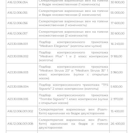
Склеротерапия варикозных вен на голени
А16.12.006.054
30 800,00
и бедре множественная (1 конечность)
Склеротерапия варикозных вен на голени
А16.12.006.055
55 000,00
и бедре множественная (2 конечности)
Склеротерапия варикозных вен на голени
А16.12.006.056
17 600,00
множественная (1 конечность)
Склеротерапия варикозных вен на голени
А16.12.006.057
30 800,00
множественная (2 конечности)
Подбор компрессионного трикотажа
А23.30.008.001
16 243,00
"Mediven Elegance" (колготы или чулки)
Подбор компрессионного трикотажа
А23.30.008.002
"Mediven Plus" 1 и 2 класс компрессии
9 185,00
(колготы)
Подбор компрессионного трикотажа
"Mediven Struva 23" и "Mediven Struva 35" 1
А23.30.008.003
3 960,00
класс компрессии (чулки с открытым
носом)
Подбор компрессионного трикотажа "TFS
А23.30.008.004
5 830,00
Sigvaris" 2 класс компрессии (колготы)
Подбор компрессионного трикотажа
А23.30.008.005
"Trombo Sigvaris" 1 класс компрессии (чулки
2 970,00
с открытым носом)
Склеротерапия варикозных вен (Foam-
А16.12.006.001.002
15 400,00
form) единичная на бедре двухсторонняя
Склеротерапия варикозных вен (Foam-
А16.12.006.001.008
form) единичная на бедре и голени
26 400,00
двухсторонняя