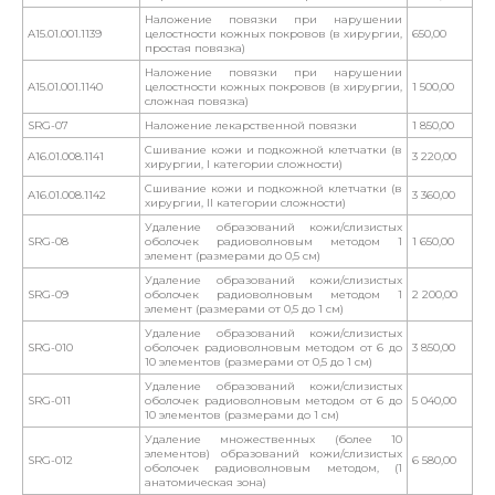
Наложение повязки при нарушении
A15.01.001.1139
целостности кожных покровов (в хирургии,
650,00
простая повязка)
Наложение повязки при нарушении
A15.01.001.1140
целостности кожных покровов (в хирургии,
1 500,00
сложная повязка)
SRG-07
Наложение лекарственной повязки
1 850,00
Сшивание кожи и подкожной клетчатки (в
A16.01.008.1141
3 220,00
хирургии, I категории сложности)
Сшивание кожи и подкожной клетчатки (в
A16.01.008.1142
3 360,00
хирургии, II категории сложности)
Удаление образований кожи/слизистых
SRG-08
оболочек радиоволновым методом 1
1 650,00
элемент (размерами до 0,5 см)
Удаление образований кожи/слизистых
SRG-09
оболочек радиоволновым методом 1
2 200,00
элемент (размерами от 0,5 до 1 см)
Удаление образований кожи/слизистых
SRG-010
оболочек радиоволновым методом от 6 до
3 850,00
10 элементов (размерами от 0,5 до 1 см)
Удаление образований кожи/слизистых
SRG-011
оболочек радиоволновым методом от 6 до
5 040,00
10 элементов (размерами до 1 см)
Удаление множественных (более 10
элементов) образований кожи/слизистых
SRG-012
6 580,00
оболочек радиоволновым методом, (1
анатомическая зона)