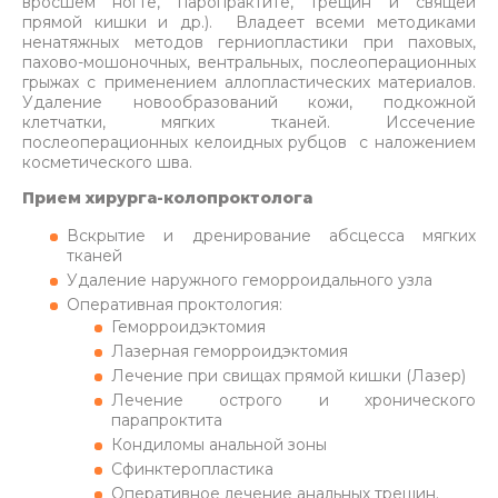
вросшем ногте, паропрактите, трещин и свящей
прямой кишки и др.). Владеет всеми методиками
ненатяжных методов герниопластики при паховых,
пахово-мошоночных, вентральных, послеоперационных
грыжах с применением аллопластических материалов.
Удаление новообразований кожи, подкожной
клетчатки, мягких тканей. Иссечение
послеоперационных келоидных рубцов с наложением
косметического шва.
Прием хирурга-колопроктолога
Вскрытие и дренирование абсцесса мягких
тканей
Удаление наружного геморроидального узла
Оперативная проктология:
Геморроидэктомия
Лазерная геморроидэктомия
Лечение при свищах прямой кишки (Лазер)
Лечение острого и хронического
парапроктита
Кондиломы анальной зоны
Сфинктеропластика
Оперативное лечение анальных трещин.