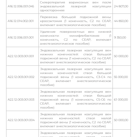
Склеротерапия варикозных вен после
А16.12.006.001.045
эндовазальной лазерной коагуляции
24 807,00
односторонняя
Перевязка большой подкожной вены:
А16.12.014.002.001
кроссэктомия (1 конечность, С2 по CEAP,
44 850,00
включает анестезиологическое пособие)
Удаление поверхностных вен нижней
конечности: минифлебэктомия (1
А16.12.006.001.001
9 350,00
конечность, С2 по CEAP, включает
анестезиологическое пособие)
Эндовазальная лазерная коагуляция вен
нижних конечностей: ствол большой
А22.12.003.001.001
50 000,00
подкожной вены (1 конечность, С2 по CEAP,
включает анестезиологическое пособие)
Эндовазальная лазерная коагуляция вен
нижних конечностей: ствол большой
А22.12.003.001.002
подкожной вены (1 конечность, С3-С4 по
55 000,00
CEAP, включает анестезиологическое
пособие)
Эндовазальная лазерная коагуляция вен
нижних конечностей: ствол большой
А22.12.003.001.003
подкожной вены (1 конечность, С5-С6 по
61 000,00
CEAP, включает анестезиологическое
пособие)
Эндовазальная лазерная коагуляция вен
нижних конечностей: ствол малой
А22.12.003.001.004
50 000,00
подкожной вены (1 конечность, С2 по CEAP,
включает анестезиологическое пособие)
Эндовазальная лазерная коагуляция вен
нижних конечностей: ствол малой