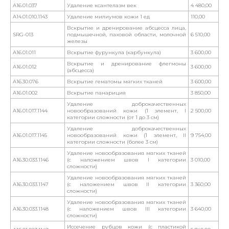
A16.01.037
Удаление ксантелазм век
4 480,00
A14.01.010.1143
Удаление милиумов кожи 1 ед
110,00
Вскрытие и дренирование абсцесса лица,
SRG-013
подмышечной, паховой области, молочной
6 510,00
железы
A16.01.011
Вскрытие фурункула (карбункула)
3 600,00
Вскрытие и дренирование флегмоны
A16.01.012
3 600,00
(абсцесса)
A16.30.076
Вскрытие гематомы мягких тканей
3 600,00
A16.01.002
Вскрытие панариция
3 850,00
Удаление доброкачественных
A16.01.017.1144
новообразований кожи (1 элемент, I
2 500,00
категории сложности (от 1 до 3 см)
Удаление доброкачественных
A16.01.017.1145
новообразований кожи (1 элемент, II
9 754,00
категории сложности (более 3 см)
Удаление новообразования мягких тканей
A16.30.033.1146
(с наложением швов I категории
3 010,00
сложности)
Удаление новообразования мягких тканей
A16.30.033.1147
(с наложением швов II категории
3 360,00
сложности)
Удаление новообразования мягких тканей
A16.30.033.1148
(с наложением швов III категории
3 640,00
сложности)
Иссечение рубцов кожи (с пластикой