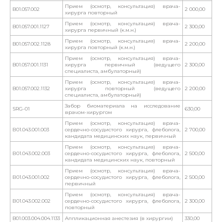
Прием (осмотр, консультация) врача-
B01.057.002
2 000,00
хирурга повторный
Прием (осмотр, консультация) врача-
B01.057.001.1127
2 300,00
хирурга первичный (к.м.н.)
Прием (осмотр, консультация) врача-
B01.057.002.1128
2 200,00
хирурга повторный (к.м.н.)
Прием (осмотр, консультация) врача-
B01.057.001.1131
хирурга первичный (ведущего
2 300,00
специалиста, амбулаторный)
Прием (осмотр, консультация) врача-
B01.057.002.1132
хирурга повторный (ведущего
2 200,00
специалиста, амбулаторный)
Забор биоматериала на исследование
SRG-01
630,00
врачом-хирургом
Прием (осмотр, консультация) врача-
В01.043.001.003
сердечно-сосудистого хирурга, флеболога,
2 700,00
кандидата медицинских наук, первичный
Прием (осмотр, консультация) врача-
В01.043.002.003
сердечно-сосудистого хирурга, флеболога,
2 500,00
кандидата медицинских наук, повторный
Прием (осмотр, консультация) врача-
В01.043.001.002
сердечно-сосудистого хирурга, флеболога,
2 500,00
первичный
Прием (осмотр, консультация) врача-
В01.043.002.002
сердечно-сосудистого хирурга, флеболога,
2 300,00
повторный
B01.003.004.004.1133
Аппликационная анестезия (в хирургии)
330,00