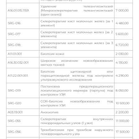
Удаление телеангиоэктазий
A16.01.015.1159
(Микросклеротерапия телеангиоэктазий
7 000,00
(один сеанс))
Склеротерапия кист молочных желез (за 1
SRG-016
4 480,00
элемент)
Склеротерапия кист молочных желез (за 2
SRG-017
5 600,00
элемента)
Склеротерапия кист молочных желез (за 3
SRG-018
6 720,00
элемента)
A11.01.001
Биопсия кожи
2 030,00
Широкое иссечение новообразования
A16.30.032.001
4 130,00
мягких тканей
Биопсия щитовидной или
A11.22.001.001
паращитовидной железы под контролем
4 290,00
ультразвукового исследования
Постановка предоперационного
SRG-019
локализационного маркера (гарпуна) под
8 050,00
контролем УЗИ
COR-биопсия новообразования под
SRG-020
10 500,00
контролем УЗИ
A03.19.001
Аноскопия
2 200,00
Склеротерапия внутренних
SRG-055
11 000,00
геморроидальных узлов (1 узел)
Тромбэктомия при тромбозе наружного
SRG-056
17 500,00
геморроидального узла